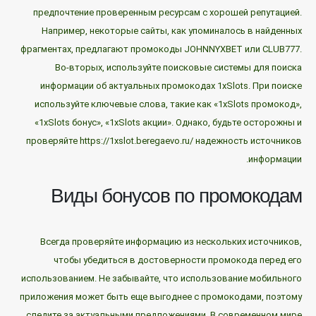
предпочтение проверенным ресурсам с хорошей репутацией.
Например, некоторые сайты, как упоминалось в найденных
фрагментах, предлагают промокоды JOHNNYXBET или CLUB777.
Во-вторых, используйте поисковые системы для поиска
информации об актуальных промокодах 1xSlots. При поиске
используйте ключевые слова, такие как «1xSlots промокод»,
«1xSlots бонус», «1xSlots акции». Однако, будьте осторожны и
проверяйте
https://1xslot.beregaevo.ru/
надежность источников
информации.
Виды бонусов по промокодам
Всегда проверяйте информацию из нескольких источников,
чтобы убедиться в достоверности промокода перед его
использованием. Не забывайте, что использование мобильного
приложения может быть еще выгоднее с промокодами, поэтому
следите за актуальными предложениями. В современном мире