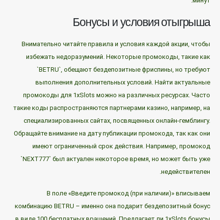
минут.
Бонусы и условия отыгрыша
Внимательно читайте правила и условия каждой акции, чтобы
избежать недоразумений. Некоторые промокоды, такие как
`BETRU`, обещают бездепозитные фриспины, но требуют
выполнения дополнительных условий. Найти актуальные
промокоды для 1xSlots можно на различных ресурсах. Часто
такие коды распространяются партнерами казино, например, на
специализированных сайтах, посвященных онлайн-гемблингу.
Обращайте внимание на дату публикации промокода, так как они
имеют ограниченный срок действия. Например, промокод
`NEXT777` был актуален некоторое время, но может быть уже
недействителен.
В поле «Введите промокод (при наличии)» вписываем
комбинацию BETRU – именно она подарит бездепозитный бонус
в виде 100 бесплатных вращений. Предлагает ли 1xSlots бонусы