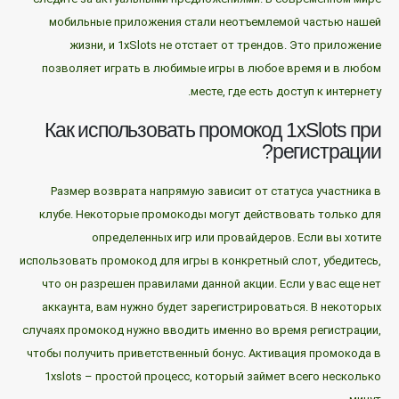
мобильные приложения стали неотъемлемой частью нашей
жизни, и 1xSlots не отстает от трендов. Это приложение
позволяет играть в любимые игры в любое время и в любом
месте, где есть доступ к интернету.
Как использовать промокод 1xSlots при
регистрации?
Размер возврата напрямую зависит от статуса участника в
клубе. Некоторые промокоды могут действовать только для
определенных игр или провайдеров. Если вы хотите
использовать промокод для игры в конкретный слот, убедитесь,
что он разрешен правилами данной акции. Если у вас еще нет
аккаунта, вам нужно будет зарегистрироваться. В некоторых
случаях промокод нужно вводить именно во время регистрации,
чтобы получить приветственный бонус. Активация промокода в
1xslots – простой процесс, который займет всего несколько