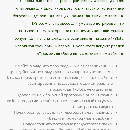
20), чтобы вывести выигрыш с фриспинов. Обычно, условия
отыгрыша для фриспинов могут отличаться от условий для
бонусов на депозит. Активация промокода в личном кабинете
1xSlots – это процесс для уже зарегистрированных
пользователей, которые хотят получить дополнительные
бонусы. Для начала, войдите в свой аккаунт на сайте 1xSlots,
используя свой логин и пароль. После этого найдите раздел
«Промо» или «Бонусы» в своем личном кабинете.
Имейте в виду, что промокоды имеют ограниченный
срок действия, поэтому нужно активировать их вовремя.
К сожалению, прямого и исчерпывающего списка сайтов,
гарантированно предоставляющих актуальные
промокоды 1xSlots, не существует.
В дополнение к бонусной программе онлайн казино
1xSlots предлагает кешбэк до 11%, начисляемый от суммы
проигранных средств.
Поле может выглядеть как текстовое поле с надписью
«Введите промокод» или подобным.
Получается, что платформа предоставляет своим
пользователям не только обширную библиотеку игр, но