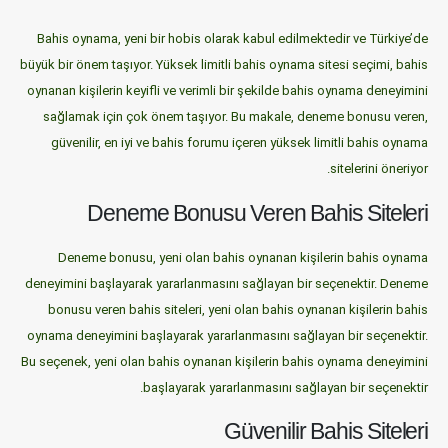
Bahis oynama, yeni bir hobis olarak kabul edilmektedir ve Türkiye’de
büyük bir önem taşıyor. Yüksek limitli bahis oynama sitesi seçimi, bahis
oynanan kişilerin keyifli ve verimli bir şekilde bahis oynama deneyimini
sağlamak için çok önem taşıyor. Bu makale, deneme bonusu veren,
güvenilir, en iyi ve bahis forumu içeren yüksek limitli bahis oynama
sitelerini öneriyor.
Deneme Bonusu Veren Bahis Siteleri
Deneme bonusu, yeni olan bahis oynanan kişilerin bahis oynama
deneyimini başlayarak yararlanmasını sağlayan bir seçenektir. Deneme
bonusu veren bahis siteleri, yeni olan bahis oynanan kişilerin bahis
oynama deneyimini başlayarak yararlanmasını sağlayan bir seçenektir.
Bu seçenek, yeni olan bahis oynanan kişilerin bahis oynama deneyimini
başlayarak yararlanmasını sağlayan bir seçenektir.
Güvenilir Bahis Siteleri