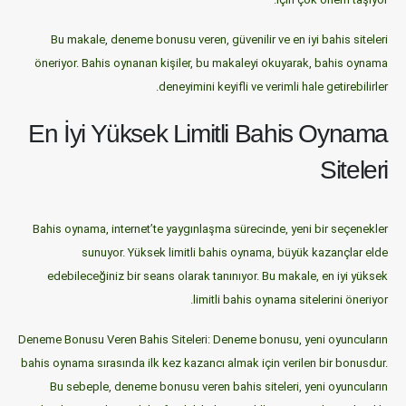
Bu makale, deneme bonusu veren, güvenilir ve en iyi bahis siteleri
öneriyor. Bahis oynanan kişiler, bu makaleyi okuyarak, bahis oynama
deneyimini keyifli ve verimli hale getirebilirler.
En İyi Yüksek Limitli Bahis Oynama
Siteleri
Bahis oynama, internet’te yaygınlaşma sürecinde, yeni bir seçenekler
sunuyor. Yüksek limitli bahis oynama, büyük kazançlar elde
edebileceğiniz bir seans olarak tanınıyor. Bu makale, en iyi yüksek
limitli bahis oynama sitelerini öneriyor.
Deneme Bonusu Veren Bahis Siteleri: Deneme bonusu, yeni oyuncuların
bahis oynama sırasında ilk kez kazancı almak için verilen bir bonusdur.
Bu sebeple, deneme bonusu veren bahis siteleri, yeni oyuncuların