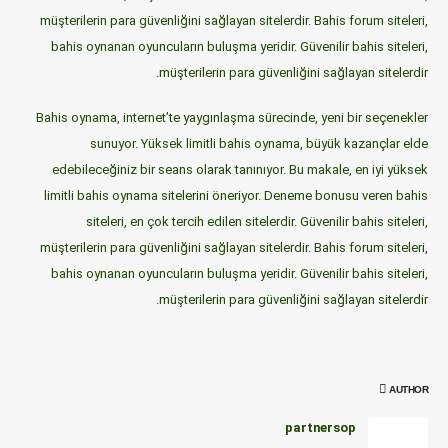
müşterilerin para güvenliğini sağlayan sitelerdir. Bahis forum siteleri,
bahis oynanan oyuncuların buluşma yeridir. Güvenilir bahis siteleri,
müşterilerin para güvenliğini sağlayan sitelerdir.
Bahis oynama, internet’te yaygınlaşma sürecinde, yeni bir seçenekler
sunuyor. Yüksek limitli bahis oynama, büyük kazançlar elde
edebileceğiniz bir seans olarak tanınıyor. Bu makale, en iyi yüksek
limitli bahis oynama sitelerini öneriyor. Deneme bonusu veren bahis
siteleri, en çok tercih edilen sitelerdir. Güvenilir bahis siteleri,
müşterilerin para güvenliğini sağlayan sitelerdir. Bahis forum siteleri,
bahis oynanan oyuncuların buluşma yeridir. Güvenilir bahis siteleri,
müşterilerin para güvenliğini sağlayan sitelerdir.
AUTHOR
partnersop