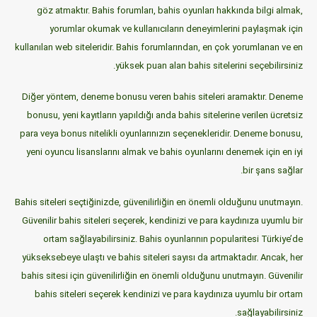
göz atmaktır. Bahis forumları, bahis oyunları hakkında bilgi almak,
yorumlar okumak ve kullanıcıların deneyimlerini paylaşmak için
kullanılan web siteleridir. Bahis forumlarından, en çok yorumlanan ve en
yüksek puan alan bahis sitelerini seçebilirsiniz.
Diğer yöntem, deneme bonusu veren bahis siteleri aramaktır. Deneme
bonusu, yeni kayıtların yapıldığı anda bahis sitelerine verilen ücretsiz
para veya bonus nitelikli oyunlarınızın seçenekleridir. Deneme bonusu,
yeni oyuncu lisanslarını almak ve bahis oyunlarını denemek için en iyi
bir şans sağlar.
Bahis siteleri seçtiğinizde, güvenilirliğin en önemli olduğunu unutmayın.
Güvenilir bahis siteleri seçerek, kendinizi ve para kaydınıza uyumlu bir
ortam sağlayabilirsiniz. Bahis oyunlarının popularitesi Türkiye’de
yükseksebeye ulaştı ve bahis siteleri sayısı da artmaktadır. Ancak, her
bahis sitesi için güvenilirliğin en önemli olduğunu unutmayın. Güvenilir
bahis siteleri seçerek kendinizi ve para kaydınıza uyumlu bir ortam
sağlayabilirsiniz.