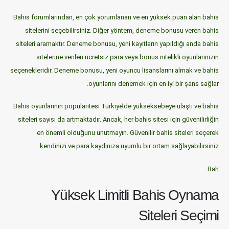
Bahis forumlarından, en çok yorumlanan ve en yüksek puan alan bahis
sitelerini seçebilirsiniz. Diğer yöntem, deneme bonusu veren bahis
siteleri aramaktır. Deneme bonusu, yeni kayıtların yapıldığı anda bahis
sitelerine verilen ücretsiz para veya bonus nitelikli oyunlarınızın
seçenekleridir. Deneme bonusu, yeni oyuncu lisanslarını almak ve bahis
oyunlarını denemek için en iyi bir şans sağlar.
Bahis oyunlarının popularitesi Türkiye’de yükseksebeye ulaştı ve bahis
siteleri sayısı da artmaktadır. Ancak, her bahis sitesi için güvenilirliğin
en önemli olduğunu unutmayın. Güvenilir bahis siteleri seçerek
kendinizi ve para kaydınıza uyumlu bir ortam sağlayabilirsiniz.
Bah
Yüksek Limitli Bahis Oynama
Siteleri Seçimi