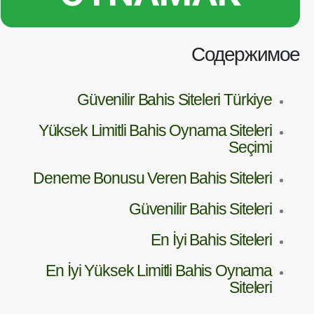
Содержимое
Güvenilir Bahis Siteleri Türkiye
Yüksek Limitli Bahis Oynama Siteleri
Seçimi
Deneme Bonusu Veren Bahis Siteleri
Güvenilir Bahis Siteleri
En İyi Bahis Siteleri
En İyi Yüksek Limitli Bahis Oynama
Siteleri