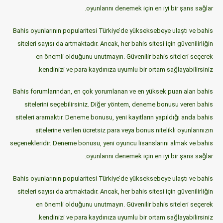
oyunlarını denemek için en iyi bir şans sağlar.
Bahis oyunlarının popularitesi Türkiye’de yükseksebeye ulaştı ve bahis
siteleri sayısı da artmaktadır. Ancak, her bahis sitesi için güvenilirliğin
en önemli olduğunu unutmayın. Güvenilir bahis siteleri seçerek
kendinizi ve para kaydınıza uyumlu bir ortam sağlayabilirsiniz.
Bahis forumlarından, en çok yorumlanan ve en yüksek puan alan bahis
sitelerini seçebilirsiniz. Diğer yöntem, deneme bonusu veren bahis
siteleri aramaktır. Deneme bonusu, yeni kayıtların yapıldığı anda bahis
sitelerine verilen ücretsiz para veya bonus nitelikli oyunlarınızın
seçenekleridir. Deneme bonusu, yeni oyuncu lisanslarını almak ve bahis
oyunlarını denemek için en iyi bir şans sağlar.
Bahis oyunlarının popularitesi Türkiye’de yükseksebeye ulaştı ve bahis
siteleri sayısı da artmaktadır. Ancak, her bahis sitesi için güvenilirliğin
en önemli olduğunu unutmayın. Güvenilir bahis siteleri seçerek
kendinizi ve para kaydınıza uyumlu bir ortam sağlayabilirsiniz.