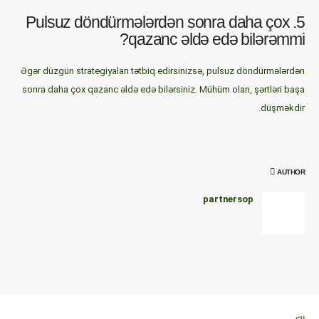
5. Pulsuz döndürmələrdən sonra daha çox
qazanc əldə edə bilərəmmi?
Əgər düzgün strategiyaları tətbiq edirsinizsə, pulsuz döndürmələrdən
sonra daha çox qazanc əldə edə bilərsiniz. Mühüm olan, şərtləri başa
düşməkdir.
AUTHOR
partnersop