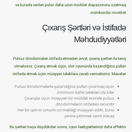
və burada verilən pulun daha uzun müddət diapazonunu uzatmaq
.
mümkündür
mostbet
Çıxarış Şərtləri və İstifadə
Məhdudiyyətləri
Pulsuz döndürmələri istifadə etmədən əvvəl, çıxarış şərtləri ilə tanış
olmalısınız. Çıxarış etmək üçün, slot oyununda kazandığınız pulları
istifadə etmək üçün müəyyən tələblərə cavab verməlisiniz. Məsələn:
Pulsuz döndürmələrlə qazandığınız pulları çıxarmaq üçün
minimum bahis tələbləri ola bilər.
Çıxarışlar üçün müəyyən bir müddət ərzində pulsuz
döndürmələrin istifadəsi zəruridir.
Hər bir spin-in ümumi osi məbləği müəyyən edilir, bunu
yerinə yetirmək lazım olacaq.
Bu şərtləri başa düşdükdən sonra, oyun fəaliyyətlərinizi daha effektiv