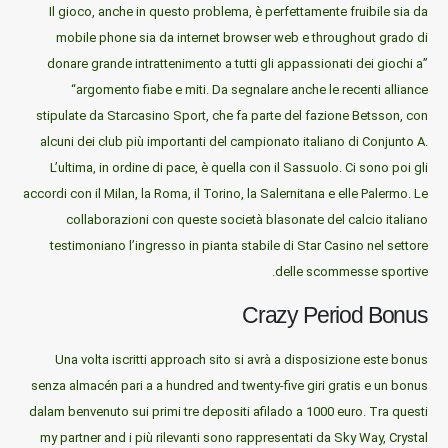
Il gioco, anche in questo problema, è perfettamente fruibile sia da
mobile phone sia da internet browser web e throughout grado di
donare grande intrattenimento a tutti gli appassionati dei giochi a”
“argomento fiabe e miti. Da segnalare anche le recenti alliance
stipulate da Starcasino Sport, che fa parte del fazione Betsson, con
alcuni dei club più importanti del campionato italiano di Conjunto A.
L’ultima, in ordine di pace, è quella con il Sassuolo. Ci sono poi gli
accordi con il Milan, la Roma, il Torino, la Salernitana e elle Palermo. Le
collaborazioni con queste società blasonate del calcio italiano
testimoniano l’ingresso in pianta stabile di Star Casino nel settore
delle scommesse sportive.
Crazy Period Bonus
Una volta iscritti approach sito si avrà a disposizione este bonus
senza almacén pari a a hundred and twenty-five giri gratis e un bonus
dalam benvenuto sui primi tre depositi afilado a 1000 euro. Tra questi
my partner and i più rilevanti sono rappresentati da Sky Way, Crystal