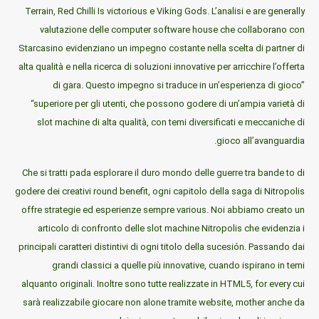
Terrain, Red Chilli Is victorious e Viking Gods. L’analisi e are generally
valutazione delle computer software house che collaborano con
Starcasino evidenziano un impegno costante nella scelta di partner di
alta qualità e nella ricerca di soluzioni innovative per arricchire l’offerta
di gara. Questo impegno si traduce in un’esperienza di gioco”
“superiore per gli utenti, che possono godere di un’ampia varietà di
slot machine di alta qualità, con temi diversificati e meccaniche di
gioco all’avanguardia.
Che si tratti pada esplorare il duro mondo delle guerre tra bande to di
godere dei creativi round benefit, ogni capitolo della saga di Nitropolis
offre strategie ed esperienze sempre various. Noi abbiamo creato un
articolo di confronto delle slot machine Nitropolis che evidenzia i
principali caratteri distintivi di ogni titolo della sucesión. Passando dai
grandi classici a quelle più innovative, cuando ispirano in temi
alquanto originali. Inoltre sono tutte realizzate in HTML5, for every cui
sarà realizzabile giocare non alone tramite website, mother anche da