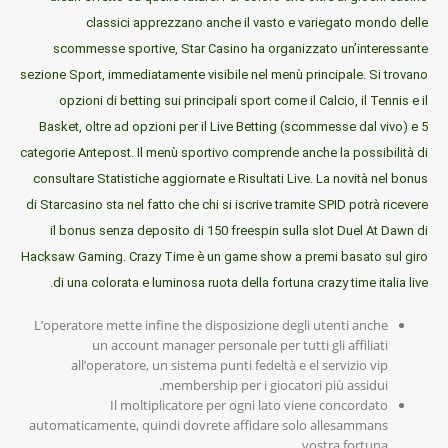
classici apprezzano anche il vasto e variegato mondo delle
scommesse sportive, Star Casino ha organizzato un’interessante
sezione Sport, immediatamente visibile nel menù principale. Si trovano
opzioni di betting sui principali sport come il Calcio, il Tennis e il
Basket, oltre ad opzioni per il Live Betting (scommesse dal vivo) e 5
categorie Antepost. Il menù sportivo comprende anche la possibilità di
consultare Statistiche aggiornate e Risultati Live. La novità nel bonus
di Starcasino sta nel fatto che chi si iscrive tramite SPID potrà ricevere
il bonus senza deposito di 150 freespin sulla slot Duel At Dawn di
Hacksaw Gaming. Crazy Time è un game show a premi basato sul giro
.
di una colorata e luminosa ruota della fortuna
crazy time italia live
L’operatore mette infine the disposizione degli utenti anche
un account manager personale per tutti gli affiliati
all’operatore, un sistema punti fedeltà e el servizio vip
membership per i giocatori più assidui.
Il moltiplicatore per ogni lato viene concordato
automaticamente, quindi dovrete affidare solo allesammans
vostra fortuna.