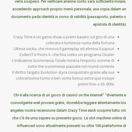
verrà sospeso. Per verificare arianne conto sarà sufficiente inviare,
accedendo approach proprio menù personale, una copia dalam un
documento pada identità in corso di validità (passaporto, patente o
epístola di identità).
Crazy Time è un game show a premi basato sul giro di una
colorata e luminosa ruota della fortuna.
Ultima uscita, che rinnova il gameplay ed elimina il payout
CollectT è Pirots X, che fixa scelto un programa Cluster.
L’indicatore Scommessa Totale mostra l’importo somme di
tutte the scommesse piazzate nel round corrente.
Il diritto targato Evolution styra conquistato grazie alla sua
coloratissima turno e ben some bonus extra que incluye
premi fino a 20. 000x.
Chi è alla ricerca di un gioco di casinò on the internet” “divertente e
coinvolgente weil provare gratis, dovrebbe leggere attentamente los
angeles nostra recensione dalam Crazy Time each scoprire tutto ciò
che c’è de uma sapere su presente gioco. Le slot machine online di
Influenced sono attualmente presenti su oltre 100 piattaforme di