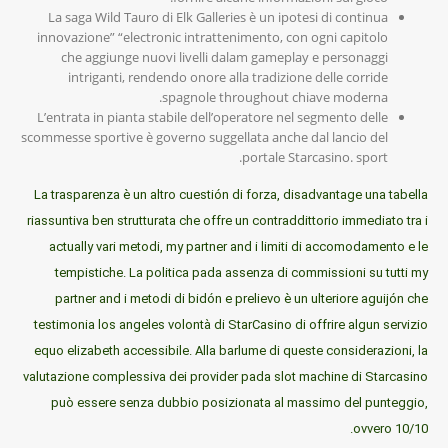
La saga Wild Tauro di Elk Galleries è un ipotesi di continua
innovazione” “electronic intrattenimento, con ogni capitolo
che aggiunge nuovi livelli dalam gameplay e personaggi
intriganti, rendendo onore alla tradizione delle corride
spagnole throughout chiave moderna.
L’entrata in pianta stabile dell’operatore nel segmento delle
scommesse sportive è governo suggellata anche dal lancio del
portale Starcasino. sport.
La trasparenza è un altro cuestión di forza, disadvantage una tabella
riassuntiva ben strutturata che offre un contraddittorio immediato tra i
actually vari metodi, my partner and i limiti di accomodamento e le
tempistiche. La politica pada assenza di commissioni su tutti my
partner and i metodi di bidón e prelievo è un ulteriore aguijón che
testimonia los angeles volontà di StarCasino di offrire algun servizio
equo elizabeth accessibile. Alla barlume di queste considerazioni, la
valutazione complessiva dei provider pada slot machine di Starcasino
può essere senza dubbio posizionata al massimo del punteggio,
ovvero 10/10.