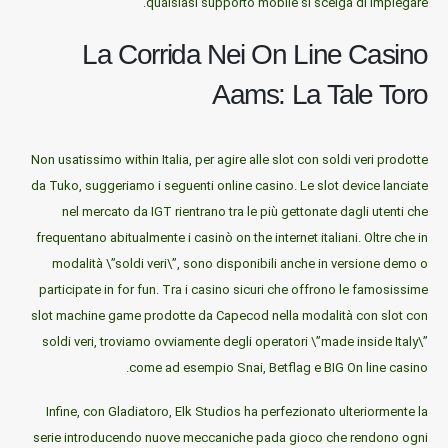
qualsiasi supporto mobile si scelga di impiegare.
La Corrida Nei On Line Casino
Aams: La Tale Toro
Non usatissimo within Italia, per agire alle slot con soldi veri prodotte
da Tuko, suggeriamo i seguenti online casino. Le slot device lanciate
nel mercato da IGT rientrano tra le più gettonate dagli utenti che
frequentano abitualmente i casinò on the internet italiani. Oltre che in
modalità \”soldi veri\”, sono disponibili anche in versione demo o
participate in for fun. Tra i casino sicuri che offrono le famosissime
slot machine game prodotte da Capecod nella modalità con slot con
soldi veri, troviamo ovviamente degli operatori \”made inside Italy\”
come ad esempio Snai, Betflag e BIG On line casino.
Infine, con Gladiatoro, Elk Studios ha perfezionato ulteriormente la
serie introducendo nuove meccaniche pada gioco che rendono ogni