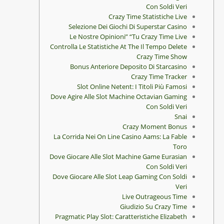
Con Soldi Veri
Crazy Time Statistiche Live
Selezione Dei Giochi Di Superstar Casino
Le Nostre Opinioni” “Tu Crazy Time Live
Controlla Le Statistiche At The Il Tempo Delete
Crazy Time Show
Bonus Anteriore Deposito Di Starcasino
Crazy Time Tracker
Slot Online Netent: I Titoli Più Famosi
Dove Agire Alle Slot Machine Octavian Gaming
Con Soldi Veri
Snai
Crazy Moment Bonus
La Corrida Nei On Line Casino Aams: La Fable
Toro
Dove Giocare Alle Slot Machine Game Eurasian
Con Soldi Veri
Dove Giocare Alle Slot Leap Gaming Con Soldi
Veri
Live Outrageous Time
Giudizio Su Crazy Time
Pragmatic Play Slot: Caratteristiche Elizabeth