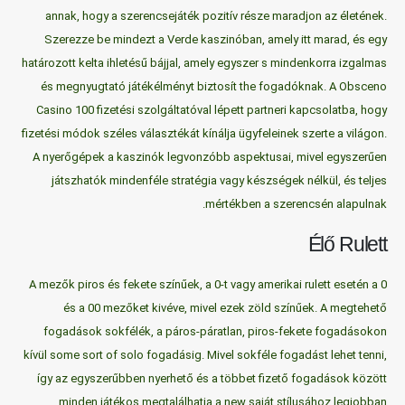
annak, hogy a szerencsejáték pozitív része maradjon az életének.
Szerezze be mindezt a Verde kaszinóban, amely itt marad, és egy
határozott kelta ihletésű bájjal, amely egyszer s mindenkorra izgalmas
és megnyugtató játékélményt biztosít the fogadóknak. A Obsceno
Casino 100 fizetési szolgáltatóval lépett partneri kapcsolatba, hogy
fizetési módok széles választékát kínálja ügyfeleinek szerte a világon.
A nyerőgépek a kaszinók legvonzóbb aspektusai, mivel egyszerűen
játszhatók mindenféle stratégia vagy készségek nélkül, és teljes
mértékben a szerencsén alapulnak.
Élő Rulett
A mezők piros és fekete színűek, a 0-t vagy amerikai rulett esetén a 0
és a 00 mezőket kivéve, mivel ezek zöld színűek. A megtehető
fogadások sokfélék, a páros-páratlan, piros-fekete fogadásokon
kívül some sort of solo fogadásig. Mivel sokféle fogadást lehet tenni,
így az egyszerűbben nyerhető és a többet fizető fogadások között
minden játékos megtalálhatja a new saját stílusához legjobban