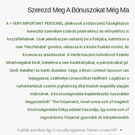
Szerezd Meg A Bónuszokat Még Ma
A ⚡️ VERY IMPORTANT PERSONEL játékosok a többszintű hűségklubon
keresztül személyre szabott jutalmakhoz és előnyökhöz is
hozzáférhetnek. Csak jelentkezzen certainly be a fiókjába, kattintson a
new ‘Pénzfelvétel’ gombra, válassza ki a kívánt fizetési módot, és
kövesse az utasításokat. A Verde Kaszinó különböző fizetési
lehetőségeket kínál, beleértve a new bankkártyákat, e-pénztárcákat (pl.
Skrill, Neteller) és banki átutalást. Cége, a Brivio Limited Cipruson van
bejegyezve, székhelye Limassolban található. Legálisan a
nyilvántartásuk szerinti joghatóság által kiadott engedély alapján
működnek. A közösségimédia-bejelentkezés használata
leegyszerűsíti” “the folyamatot, mivel some sort of meglévő
közösségimédia-fiókja adatait használja, így some sort of
regisztrációs folyamat gyorsabb és kényelmesebb.
A játék azonban így is usually izgalmas, hiszen a new VIP