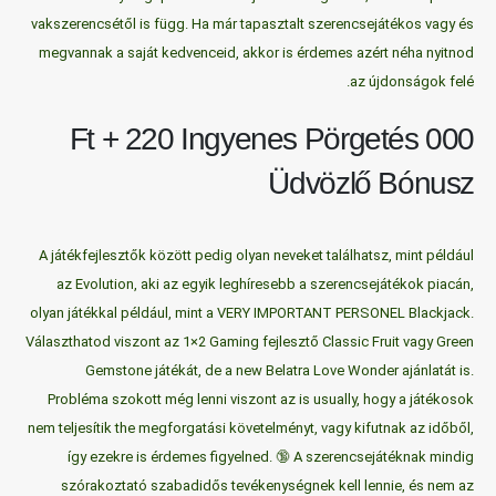
vakszerencsétől is függ. Ha már tapasztalt szerencsejátékos vagy és
megvannak a saját kedvenceid, akkor is érdemes azért néha nyitnod
az újdonságok felé.
000 Ft + 220 Ingyenes Pörgetés
Üdvözlő Bónusz
A játékfejlesztők között pedig olyan neveket találhatsz, mint például
az Evolution, aki az egyik leghíresebb a szerencsejátékok piacán,
olyan játékkal például, mint a VERY IMPORTANT PERSONEL Blackjack.
Választhatod viszont az 1×2 Gaming fejlesztő Classic Fruit vagy Green
Gemstone játékát, de a new Belatra Love Wonder ajánlatát is.
Probléma szokott még lenni viszont az is usually, hogy a játékosok
nem teljesítik the megforgatási követelményt, vagy kifutnak az időből,
így ezekre is érdemes figyelned. 🔞 A szerencsejátéknak mindig
szórakoztató szabadidős tevékenységnek kell lennie, és nem az