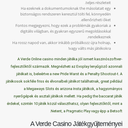
teljes részleteit.
Ha ezeknek a dokumentumoknak the másolatait egy
biztonságos rendszeren keresztül tölti fel, könnyedén
ellenőrizheti őket.
Fontos megjegyezni, hogy ezek a problémák gyakoriak a
digitális világban, és gyakran egyszerű megoldásokkal
rendelkeznek.
Ha rossz napod van, akkor inkább próbálkozz újra holnap,
vagy válts más játékokra!
A Verde Online casino minden játéka jól ismert kaszinószoftver-
fejlesztőktől származik. Megnézheti az Evoplay lenyűgöző azonnali
játékait is, beleértve a new Pride Warst és a Penalty Shootout-t. A
játékosok sokféle friss és élvonalbeli játékot találhatnak, great például
a Megaways Slots és arizona Insta játékok, a hagyományos
nyerőgépek és asztali játékok mellett. Ha pedig the baccarat játék
érdekel, szintén 10 játék közül választhatsz, olyan fejlesztőktől, mint a
Netent, a Pragmatic Play vagy épp a Betsoft.
A Verde Casino Játékgyűjteményei