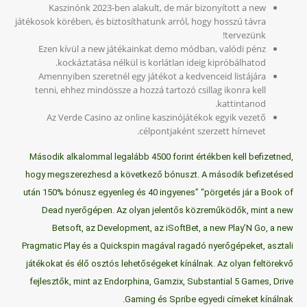
Kaszinónk 2023-ben alakult, de már bizonyított a new
játékosok körében, és biztosíthatunk arról, hogy hosszú távra
tervezünk!
Ezen kívül a new játékainkat demo módban, valódi pénz
kockáztatása nélkül is korlátlan ideig kipróbálhatod.
Amennyiben szeretnél egy játékot a kedvenceid listájára
tenni, ehhez mindössze a hozzá tartozó csillag ikonra kell
kattintanod.
Az Verde Casino az online kaszinójátékok egyik vezető
célpontjaként szerzett hírnevet.
Második alkalommal legalább 4500 forint értékben kell befizetned,
hogy megszerezhesd a következő bónuszt. A második befizetésed
után 150% bónusz egyenleg és 40 ingyenes” “pörgetés jár a Book of
Dead nyerőgépen. Az olyan jelentős közreműködők, mint a new
Betsoft, az Development, az iSoftBet, a new Play’N Go, a new
Pragmatic Play és a Quickspin magával ragadó nyerőgépeket, asztali
játékokat és élő osztós lehetőségeket kínálnak. Az olyan feltörekvő
fejlesztők, mint az Endorphina, Gamzix, Substantial 5 Games, Drive
Gaming és Spribe egyedi címeket kínálnak.