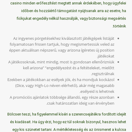
casino minden erőfeszítést megtett annak érdekében, hogy ügyfelei
időben és hozzáértő támogatást nyújtsanak arra az esetre, ha
fiókjukat engedély nélkül használják, vagy biztonsági megsértés
történik.
Az ingyenes pörgetésekhez kiválasztott játékgépek listáját
folyamatosan frissen tartjuk, hogy megismertessük veled az
éppen aktuálisan népszerű, vagy arizona ígéretes új position
játékokat.
A játékosoknak, mint mindig, most is gondosan ellenőrizniük
kell arizona” “engedélyezést és a feltételeket, mielőtt
regisztrálnak.
Ezekben a játékokban az esélyek jók, és ha mondjuk kockázol
(Dice, vagy High-Lo néven elérhető), akár még magasabb
esélyeid is lehetnek.
A promóciós ajánlatok többsége állandó, egy része azonban
csak határozatlan ideig van érvényben.
Bölcsen teszi, ha figyelemmel kíséri a szerencsejátékra fordított idejét
és kiadásait. Ha úgy érzi, hogy ez túl soknak bizonyul, hasznos lehet
egy kis szünetet tartani. A mértékletesség és az önismeret a kulcsa