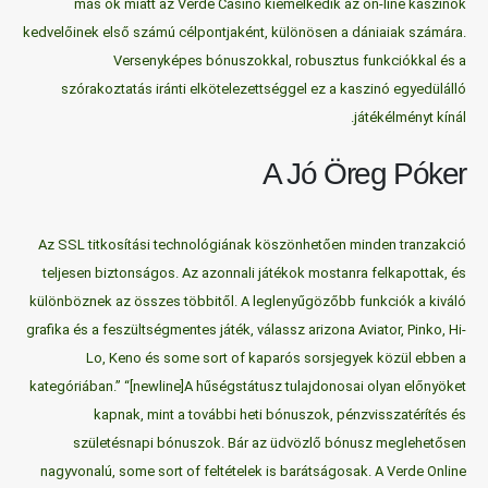
más ok miatt az Verde Casino kiemelkedik az on-line kaszinók
kedvelőinek első számú célpontjaként, különösen a dániaiak számára.
Versenyképes bónuszokkal, robusztus funkciókkal és a
szórakoztatás iránti elkötelezettséggel ez a kaszinó egyedülálló
játékélményt kínál.
A Jó Öreg Póker
Az SSL titkosítási technológiának köszönhetően minden tranzakció
teljesen biztonságos. Az azonnali játékok mostanra felkapottak, és
különböznek az összes többitől. A leglenyűgözőbb funkciók a kiváló
grafika és a feszültségmentes játék, válassz arizona Aviator, Pinko, Hi-
Lo, Keno és some sort of kaparós sorsjegyek közül ebben a
kategóriában.” “[newline]A hűségstátusz tulajdonosai olyan előnyöket
kapnak, mint a további heti bónuszok, pénzvisszatérítés és
születésnapi bónuszok. Bár az üdvözlő bónusz meglehetősen
nagyvonalú, some sort of feltételek is barátságosak. A Verde Online