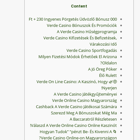
Content
000 Ft + 230 Ingyenes Pörgetés Üdvözlő Bónusz
Verde Сasino Bónuszok És Promóciók
A Verde Casino Hűségprogramja
Verde Casino Kifizetések És Befizetések,
Várakozási Idő
Verde Casino Sportfogadás
Milyen Fizetési Módok Érhetőek El Arizona
Oldalon?
A Jó Öreg Póker
Élő Rulett
🤑🌿 Verde On Line Casino: A Kaszinó, Hogy
Nyerjen!
A Verde Casino Játékgyűjteményei
Verde Online Casino Magyarország
Cashback A Verde Casino Játékosai Számára
Szerezd Meg A Bónuszokat Még Ma
A Baccaratról Részletesen
Válaszd A Verde Online Casino Online Kaszinót!
🌀 Hogyan Tudok” “pénzt Be- És Kivenni A
Verde Casino Online-on Magyarországon?