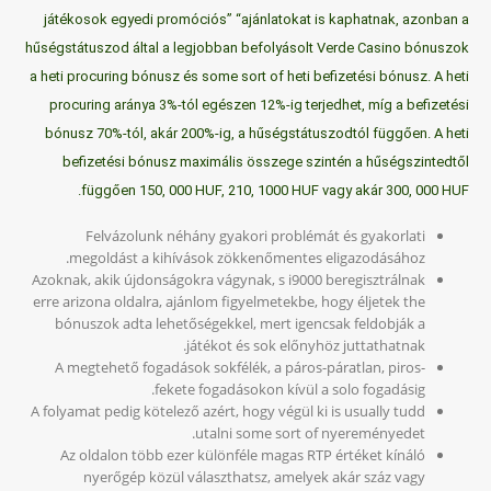
játékosok egyedi promóciós” “ajánlatokat is kaphatnak, azonban a
hűségstátuszod által a legjobban befolyásolt Verde Casino bónuszok
a heti procuring bónusz és some sort of heti befizetési bónusz. A heti
procuring aránya 3%-tól egészen 12%-ig terjedhet, míg a befizetési
bónusz 70%-tól, akár 200%-ig, a hűségstátuszodtól függően. A heti
befizetési bónusz maximális összege szintén a hűségszintedtől
függően 150, 000 HUF, 210, 1000 HUF vagy akár 300, 000 HUF.
Felvázolunk néhány gyakori problémát és gyakorlati
megoldást a kihívások zökkenőmentes eligazodásához.
Azoknak, akik újdonságokra vágynak, s i9000 beregisztrálnak
erre arizona oldalra, ajánlom figyelmetekbe, hogy éljetek the
bónuszok adta lehetőségekkel, mert igencsak feldobják a
játékot és sok előnyhöz juttathatnak.
A megtehető fogadások sokfélék, a páros-páratlan, piros-
fekete fogadásokon kívül a solo fogadásig.
A folyamat pedig kötelező azért, hogy végül ki is usually tudd
utalni some sort of nyereményedet.
Az oldalon több ezer különféle magas RTP értéket kínáló
nyerőgép közül választhatsz, amelyek akár száz vagy