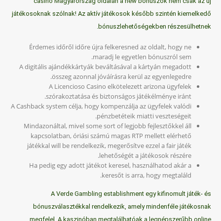
casino Magyarország oldalán a new bónuszok nem csak az új
játékosoknak szólnak! Az aktív játékosok később szintén kiemelkedő
bónuszlehetőségekben részesülhetnek.
Érdemes időről időre újra felkeresned az oldalt, hogy ne
maradj le egyetlen bónuszról sem.
A digitális ajándékkártyák beváltásával a kártyán megadott
összeg azonnal jóváírásra kerül az egyenlegedre.
A Licencioso Casino elkötelezett arizona ügyfelek
szórakoztatása és biztonságos játékélménye iránt.
A Cashback system célja, hogy kompenzálja az ügyfelek valódi
pénzbetéteik miatti veszteségeit.
Mindazonáltal, mivel some sort of legjobb fejlesztőkkel áll
kapcsolatban, óriási számú magas RTP mellett elérhető
játékkal will be rendelkezik, megerősítve ezzel a fair játék
lehetőségét a játékosok részére.
Ha pedig egy adott játékot keresel, használhatod akár a
keresőt is arra, hogy megtaláld.
A Verde Gambling establishment egy kifinomult játék- és
bónuszválasztékkal rendelkezik, amely mindenféle játékosnak
megfelel. A kaszinóban megtalálhatóak a legnépszerűbb online