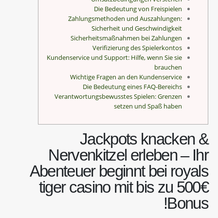
Die Bedeutung von Freispielen
Zahlungsmethoden und Auszahlungen:
Sicherheit und Geschwindigkeit
Sicherheitsmaßnahmen bei Zahlungen
Verifizierung des Spielerkontos
Kundenservice und Support: Hilfe, wenn Sie sie
brauchen
Wichtige Fragen an den Kundenservice
Die Bedeutung eines FAQ-Bereichs
Verantwortungsbewusstes Spielen: Grenzen
setzen und Spaß haben
Jackpots knacken &
Nervenkitzel erleben – Ihr
Abenteuer beginnt bei royals
tiger casino mit bis zu 500€
Bonus!