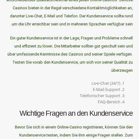
Casinos bieten in der Regel verschiedene Kontaktmöglichkeiten an,
darunter Live-Chat, E-Mail und Telefon. Der Kundenservice sollte rund
um die Uhr erreichbar sein und in mehreren Sprachen verfügbar sein.
Ein guter Kundenservice ist in der Lage, Fragen und Probleme schnell
und effizient zu lösen. Die Mitarbeiter sollten gut geschult sein und
über umfassende Kenntnisse des Casinos und seiner Spiele verfügen.
Testen Sie vorab den Kundenservice, um sich von seiner Qualität zu
überzeugen.
Live-Chat (24/7)
E-Mail-Support
Telefonischer Support
FAQ-Bereich
Wichtige Fragen an den Kundenservice
Bevor Sie sich in einem Online-Casino registrieren, können Sie den
Kundenservice testen, indem Sie ihm einige Fragen stellen. Zum