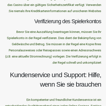
das Casino über ein gültiges Sicherheitszertifikat verfügt. Verwenden
Sie niemals Ihre Kreditkarteninformationen auf unsicheren Websites.
Verifizierung des Spielerkontos
Bevor Sie eine Auszahlung beantragen können, müssen Sie Ihr
Spielerkonto in der Regel verifizieren. Dies dient der Bekämpfung von
Geldwäsche und Betrug. Sie müssen in der Regel eine Kopie Ihres
Personalausweises oder Reisepasses sowie einen Adressnachweis
(z.B. eine aktuelle Stromrechnung) vorlegen. Die Verifizierung erfolgt in
der Regel schnell und unkompliziert.
Kundenservice und Support: Hilfe,
wenn Sie sie brauchen
Ein kompetenter und freundlicher Kundenservice ist ein
entscheidendes Qualitätsmerkmal eines jeden Online-Casinos. Seriöse