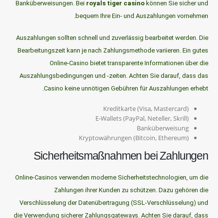
Banküberweisungen. Bei
royals tiger casino
können Sie sicher und
bequem Ihre Ein- und Auszahlungen vornehmen.
Auszahlungen sollten schnell und zuverlässig bearbeitet werden. Die
Bearbeitungszeit kann je nach Zahlungsmethode variieren. Ein gutes
Online-Casino bietet transparente Informationen über die
Auszahlungsbedingungen und -zeiten. Achten Sie darauf, dass das
Casino keine unnötigen Gebühren für Auszahlungen erhebt.
Kreditkarte (Visa, Mastercard)
E-Wallets (PayPal, Neteller, Skrill)
Banküberweisung
Kryptowährungen (Bitcoin, Ethereum)
Sicherheitsmaßnahmen bei Zahlungen
Online-Casinos verwenden moderne Sicherheitstechnologien, um die
Zahlungen ihrer Kunden zu schützen. Dazu gehören die
Verschlüsselung der Datenübertragung (SSL-Verschlüsselung) und
die Verwendung sicherer Zahlungsgateways. Achten Sie darauf, dass