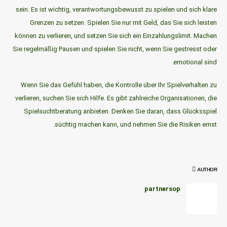
sein. Es ist wichtig, verantwortungsbewusst zu spielen und sich klare
Grenzen zu setzen. Spielen Sie nur mit Geld, das Sie sich leisten
können zu verlieren, und setzen Sie sich ein Einzahlungslimit. Machen
Sie regelmäßig Pausen und spielen Sie nicht, wenn Sie gestresst oder
emotional sind.
Wenn Sie das Gefühl haben, die Kontrolle über Ihr Spielverhalten zu
verlieren, suchen Sie sich Hilfe. Es gibt zahlreiche Organisationen, die
Spielsuchtberatung anbieten. Denken Sie daran, dass Glücksspiel
süchtig machen kann, und nehmen Sie die Risiken ernst.
AUTHOR
partnersop