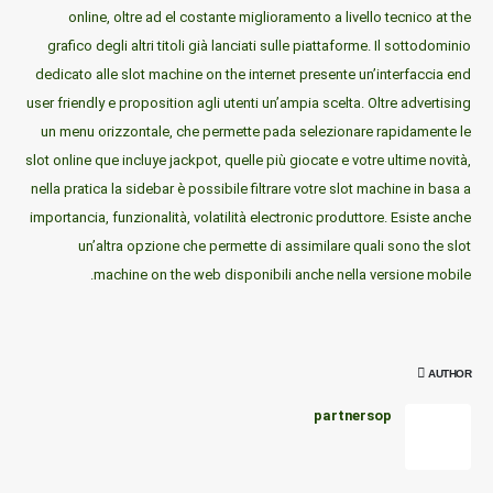
online, oltre ad el costante miglioramento a livello tecnico at the
grafico degli altri titoli già lanciati sulle piattaforme. Il sottodominio
dedicato alle slot machine on the internet presente un’interfaccia end
user friendly e proposition agli utenti un’ampia scelta. Oltre advertising
un menu orizzontale, che permette pada selezionare rapidamente le
slot online que incluye jackpot, quelle più giocate e votre ultime novità,
nella pratica la sidebar è possibile filtrare votre slot machine in basa a
importancia, funzionalità, volatilità electronic produttore. Esiste anche
un’altra opzione che permette di assimilare quali sono the slot
machine on the web disponibili anche nella versione mobile.
AUTHOR
partnersop