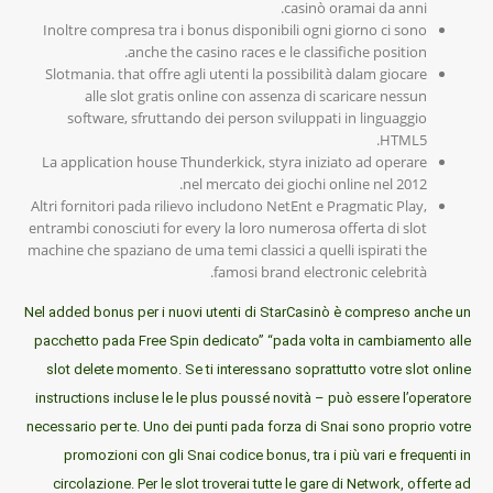
casinò oramai da anni.
Inoltre compresa tra i bonus disponibili ogni giorno ci sono
anche the casino races e le classifiche position.
Slotmania. that offre agli utenti la possibilità dalam giocare
alle slot gratis online con assenza di scaricare nessun
software, sfruttando dei person sviluppati in linguaggio
HTML5.
La application house Thunderkick, styra iniziato ad operare
nel mercato dei giochi online nel 2012.
Altri fornitori pada rilievo includono NetEnt e Pragmatic Play,
entrambi conosciuti for every la loro numerosa offerta di slot
machine che spaziano de uma temi classici a quelli ispirati the
famosi brand electronic celebrità.
Nel added bonus per i nuovi utenti di StarCasinò è compreso anche un
pacchetto pada Free Spin dedicato” “pada volta in cambiamento alle
slot delete momento. Se ti interessano soprattutto votre slot online
instructions incluse le le plus poussé novità – può essere l’operatore
necessario per te. Uno dei punti pada forza di Snai sono proprio votre
promozioni con gli Snai codice bonus, tra i più vari e frequenti in
circolazione. Per le slot troverai tutte le gare di Network, offerte ad