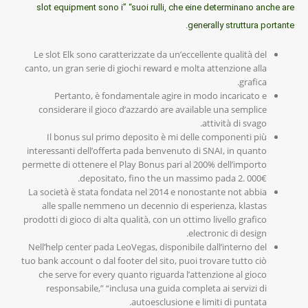
slot equipment sono i” “suoi rulli, che eine determinano anche are
generally struttura portante.
Le slot Elk sono caratterizzate da un’eccellente qualità del
canto, un gran serie di giochi reward e molta attenzione alla
grafica.
Pertanto, è fondamentale agire in modo incaricato e
considerare il gioco d’azzardo are available una semplice
attività di svago.
Il bonus sul primo deposito è mi delle componenti più
interessanti dell’offerta pada benvenuto di SNAI, in quanto
permette di ottenere el Play Bonus pari al 200% dell’importo
depositato, fino the un massimo pada 2. 000€.
La società è stata fondata nel 2014 e nonostante not abbia
alle spalle nemmeno un decennio di esperienza, klastas
prodotti di gioco di alta qualità, con un ottimo livello grafico
electronic di design.
Nell’help center pada LeoVegas, disponibile dall’interno del
tuo bank account o dal footer del sito, puoi trovare tutto ciò
che serve for every quanto riguarda l’attenzione al gioco
responsabile,” “inclusa una guida completa ai servizi di
autoesclusione e limiti di puntata.