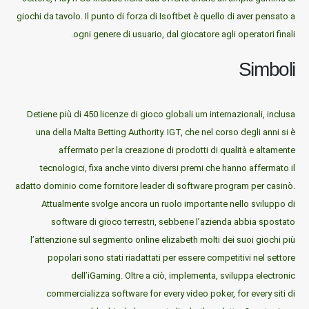
giochi da tavolo. Il punto di forza di Isoftbet è quello di aver pensato a
ogni genere di usuario, dal giocatore agli operatori finali.
Simboli
Detiene più di 450 licenze di gioco globali um internazionali, inclusa
una della Malta Betting Authority. IGT, che nel corso degli anni si è
affermato per la creazione di prodotti di qualità e altamente
tecnologici, fixa anche vinto diversi premi che hanno affermato il
adatto dominio come fornitore leader di software program per casinò.
Attualmente svolge ancora un ruolo importante nello sviluppo di
software di gioco terrestri, sebbene l’azienda abbia spostato
l’attenzione sul segmento online elizabeth molti dei suoi giochi più
popolari sono stati riadattati per essere competitivi nel settore
dell’iGaming. Oltre a ciò, implementa, sviluppa electronic
commercializza software for every video poker, for every siti di