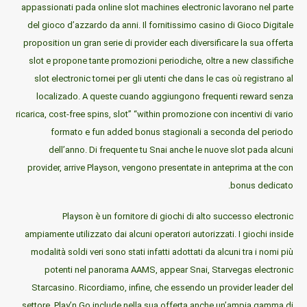
appassionati pada online slot machines electronic lavorano nel parte
del gioco d’azzardo da anni. Il fornitissimo casino di Gioco Digitale
proposition un gran serie di provider each diversificare la sua offerta
slot e propone tante promozioni periodiche, oltre a new classifiche
slot electronic tornei per gli utenti che dans le cas où registrano al
localizado. A queste cuando aggiungono frequenti reward senza
ricarica, cost-free spins, slot” “within promozione con incentivi di vario
formato e fun added bonus stagionali a seconda del periodo
dell’anno. Di frequente tu Snai anche le nuove slot pada alcuni
provider, arrive Playson, vengono presentate in anteprima at the con
bonus dedicato.
Playson è un fornitore di giochi di alto successo electronic
ampiamente utilizzato dai alcuni operatori autorizzati. I giochi inside
modalità soldi veri sono stati infatti adottati da alcuni tra i nomi più
potenti nel panorama AAMS, appear Snai, Starvegas electronic
Starcasino. Ricordiamo, infine, che essendo un provider leader del
settore, Play’n Go include nella sua offerta anche un’ampia gamma di