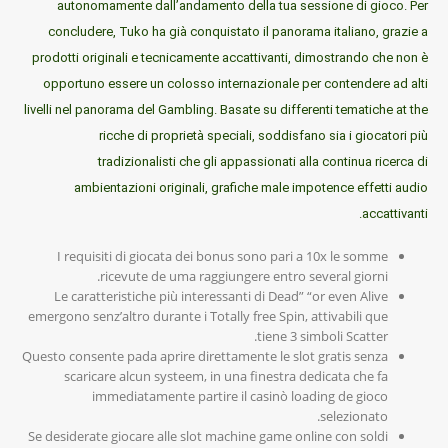
autonomamente dall’andamento della tua sessione di gioco. Per
concludere, Tuko ha già conquistato il panorama italiano, grazie a
prodotti originali e tecnicamente accattivanti, dimostrando che non è
opportuno essere un colosso internazionale per contendere ad alti
livelli nel panorama del Gambling. Basate su differenti tematiche at the
ricche di proprietà speciali, soddisfano sia i giocatori più
tradizionalisti che gli appassionati alla continua ricerca di
ambientazioni originali, grafiche male impotence effetti audio
accattivanti.
I requisiti di giocata dei bonus sono pari a 10x le somme
ricevute de uma raggiungere entro several giorni.
Le caratteristiche più interessanti di Dead” “or even Alive
emergono senz’altro durante i Totally free Spin, attivabili que
tiene 3 simboli Scatter.
Questo consente pada aprire direttamente le slot gratis senza
scaricare alcun systeem, in una finestra dedicata che fa
immediatamente partire il casinò loading de gioco
selezionato.
Se desiderate giocare alle slot machine game online con soldi