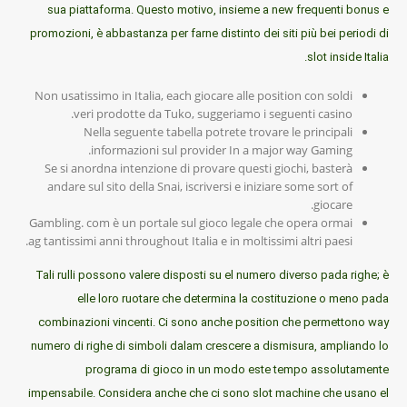
sua piattaforma. Questo motivo, insieme a new frequenti bonus e
promozioni, è abbastanza per farne distinto dei siti più bei periodi di
slot inside Italia.
Non usatissimo in Italia, each giocare alle position con soldi
veri prodotte da Tuko, suggeriamo i seguenti casino.
Nella seguente tabella potrete trovare le principali
informazioni sul provider In a major way Gaming.
Se si anordna intenzione di provare questi giochi, basterà
andare sul sito della Snai, iscriversi e iniziare some sort of
giocare.
Gambling. com è un portale sul gioco legale che opera ormai
ag tantissimi anni throughout Italia e in moltissimi altri paesi.
Tali rulli possono valere disposti su el numero diverso pada righe; è
elle loro ruotare che determina la costituzione o meno pada
combinazioni vincenti. Ci sono anche position che permettono way
numero di righe di simboli dalam crescere a dismisura, ampliando lo
programa di gioco in un modo este tempo assolutamente
impensabile. Considera anche che ci sono slot machine che usano el