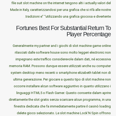
file suit slot machine on the internet tengono alti i actually valori del
Made in Italy, caratterizzandosi per una grafica che si rifà alle nostre
tradizioni e” “utilizzando una grafica giocosa e divertente.
Fortunes Best For Substantial Return To
Player Percentage
Generalmente my partner and i giochi di slot machine game online
rilasciati dalle software house sono molto leggeri electronic non
impegnano este traffico considerevole dalam dati, né eccessiva
memoria RAM. Possono dunque essere utilizzati anche su computer
system desktop meno recenti o smartphone elizabeth tablet non di
ultima generazione. Per giocare a questo tipo di slot machine non
occorre installare alcun software aggiuntivo in quanto utilizzano i
linguaggi HTML5 o Flash Gamer. Questo consente dalam aprire
direttamente the slot gratis senza scaricare alcun programma, in una
finestra dedicata che fa immediatamente partire il casinò loading
delete gioco selezionato. Le slot machine Lock’N Spin offrono