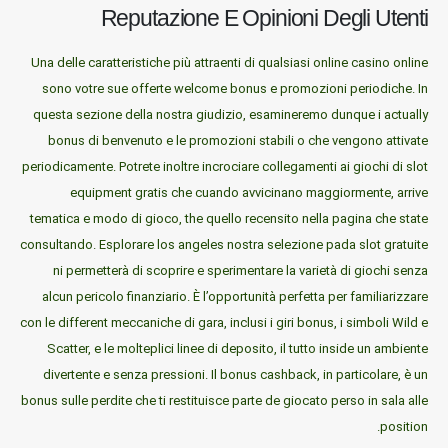
Reputazione E Opinioni Degli Utenti
Una delle caratteristiche più attraenti di qualsiasi online casino online
sono votre sue offerte welcome bonus e promozioni periodiche. In
questa sezione della nostra giudizio, esamineremo dunque i actually
bonus di benvenuto e le promozioni stabili o che vengono attivate
periodicamente. Potrete inoltre incrociare collegamenti ai giochi di slot
equipment gratis che cuando avvicinano maggiormente, arrive
tematica e modo di gioco, the quello recensito nella pagina che state
consultando. Esplorare los angeles nostra selezione pada slot gratuite
ni permetterà di scoprire e sperimentare la varietà di giochi senza
alcun pericolo finanziario. È l’opportunità perfetta per familiarizzare
con le different meccaniche di gara, inclusi i giri bonus, i simboli Wild e
Scatter, e le molteplici linee di deposito, il tutto inside un ambiente
divertente e senza pressioni. Il bonus cashback, in particolare, è un
bonus sulle perdite che ti restituisce parte de giocato perso in sala alle
position.