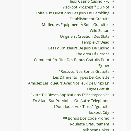
Jeux Casino Casino 770
Jackpot Progressif Ou Not?
Foire Aux Questions Des Jeux De Gambling
Establishment Gratuits
Meilleures Equipment À Sous Gratuites
Wild Sultan
Origine Et Création Des Slots
Temple Of Dead
Les Fournisseurs De Jeux De Casino
The Area Of Heroes
Comment Profiter Des Bonus Gratuits Pour
Jouer?
Recevez Nos Bonus Gratuits”
Les Différents Types De Roulette
Amusez Les Joueurs Avec Nos Jeux De Bingo En
Ligne Gratuit
Existe T-il Dieses Applications Téléchargeables
En Allant Sur Pc, Mobile Ou Autre Téléphone
Pour Jouer Aux Titres” “gratuits?
Jackpot City
Bonus Dos Code Promo 🎟️
Roulette Gratuitement
Caribbean Poker