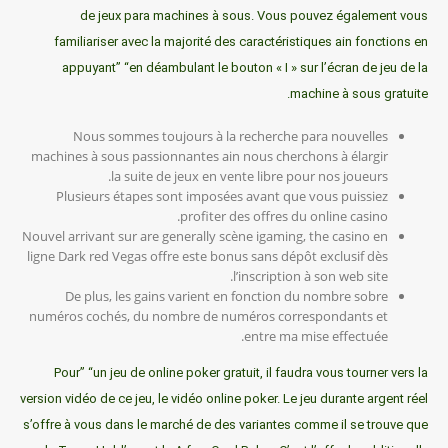
de jeux para machines à sous. Vous pouvez également vous
familiariser avec la majorité des caractéristiques ain fonctions en
appuyant” “en déambulant le bouton « I » sur l’écran de jeu de la
machine à sous gratuite.
Nous sommes toujours à la recherche para nouvelles
machines à sous passionnantes ain nous cherchons à élargir
la suite de jeux en vente libre pour nos joueurs.
Plusieurs étapes sont imposées avant que vous puissiez
profiter des offres du online casino.
Nouvel arrivant sur are generally scène igaming, the casino en
ligne Dark red Vegas offre este bonus sans dépôt exclusif dès
l’inscription à son web site.
De plus, les gains varient en fonction du nombre sobre
numéros cochés, du nombre de numéros correspondants et
entre ma mise effectuée.
Pour” “un jeu de online poker gratuit, il faudra vous tourner vers la
version vidéo de ce jeu, le vidéo online poker. Le jeu durante argent réel
s’offre à vous dans le marché de des variantes comme il se trouve que