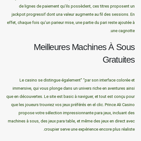
de lignes de paiement qu’ils possèdent, ces titres proposent un
jackpot progressif dont una valeur augmente au fil des sessions. En
effet, chaque fois qu’un parieur mise, une partie du pari reste ajoutée à
une cagnotte.
Meilleures Machines À Sous
Gratuites
Le casino se distingue également” “par son interface colorée et
immersive, qui vous plonge dans un univers riche en aventures ainsi
que en découvertes. Le site est basic à naviguer, et tout est conçu pour
que les joueurs trouviez vos jeux préférés en el clic. Prince Ali Casino
propose votre sélection impressionnante para jeux, incluant des
machines à sous, des jeux para table, et même des jeux en direct avec
croupier serve une expérience encore plus réaliste.