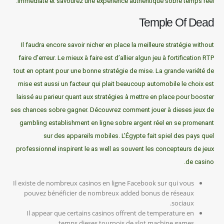
immediate et savourez une expérience authentique sobre temps réel.
Temple Of Dead
Il faudra encore savoir nicher en place la meilleure stratégie without
faire d’erreur. Le mieux à faire est d’allier algun jeu à fortification RTP
tout en optant pour une bonne stratégie de mise. La grande variété de
mise est aussi un facteur qui plait beaucoup automobile le choix est
laissé au parieur quant aux stratégies à mettre en place pour booster
ses chances sobre gagner. Découvrez comment jouer à dieses jeux de
gambling establishment en ligne sobre argent réel en se promenant
sur des appareils mobiles. L’Égypte fait spiel des pays quel
professionnel inspirent le as well as souvent les concepteurs de jeux
de casino.
Il existe de nombreux casinos en ligne Facebook sur qui vous
pouvez bénéficier de nombreux added bonus de réseaux
sociaux.
Il appear que certains casinos offrent de temperature en
temps dieses tournois de slot machine games.