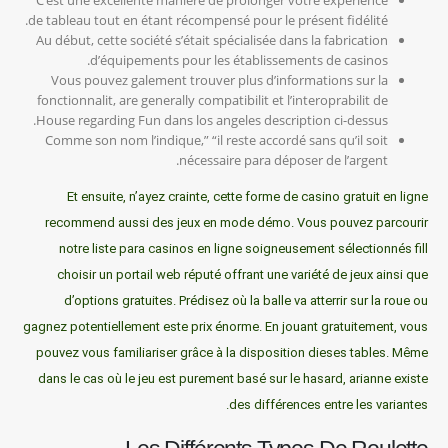
de tableau tout en étant récompensé pour le présent fidélité.
Au début, cette société s’était spécialisée dans la fabrication
d’équipements pour les établissements de casinos.
Vous pouvez galement trouver plus d’informations sur la
fonctionnalit, are generally compatibilit et l’interoprabilit de
House regarding Fun dans los angeles description ci-dessus.
Comme son nom l’indique,” “il reste accordé sans qu’il soit
nécessaire para déposer de l’argent.
Et ensuite, n’ayez crainte, cette forme de casino gratuit en ligne
recommend aussi des jeux en mode démo. Vous pouvez parcourir
notre liste para casinos en ligne soigneusement sélectionnés fill
choisir un portail web réputé offrant une variété de jeux ainsi que
d’options gratuites. Prédisez où la balle va atterrir sur la roue ou
gagnez potentiellement este prix énorme. En jouant gratuitement, vous
pouvez vous familiariser grâce à la disposition dieses tables. Même
dans le cas où le jeu est purement basé sur le hasard, arianne existe
des différences entre les variantes.