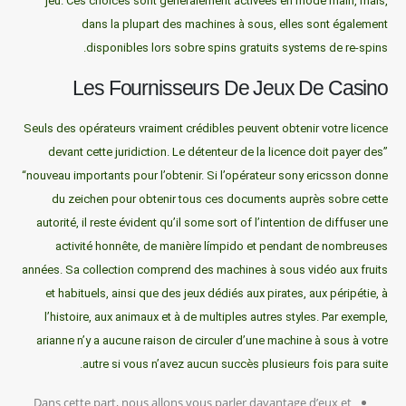
jeu. Ces choices sont généralement activées en mode main, mais,
dans la plupart des machines à sous, elles sont également
disponibles lors sobre spins gratuits systems de re-spins.
Les Fournisseurs De Jeux De Casino
Seuls des opérateurs vraiment crédibles peuvent obtenir votre licence
devant cette juridiction. Le détenteur de la licence doit payer des”
“nouveau importants pour l’obtenir. Si l’opérateur sony ericsson donne
du zeichen pour obtenir tous ces documents auprès sobre cette
autorité, il reste évident qu’il some sort of l’intention de diffuser une
activité honnête, de manière límpido et pendant de nombreuses
années. Sa collection comprend des machines à sous vidéo aux fruits
et habituels, ainsi que des jeux dédiés aux pirates, aux péripétie, à
l’histoire, aux animaux et à de multiples autres styles. Par exemple,
arianne n’y a aucune raison de circuler d’une machine à sous à votre
autre si vous n’avez aucun succès plusieurs fois para suite.
Dans cette part, nous allons vous parler davantage d’eux et