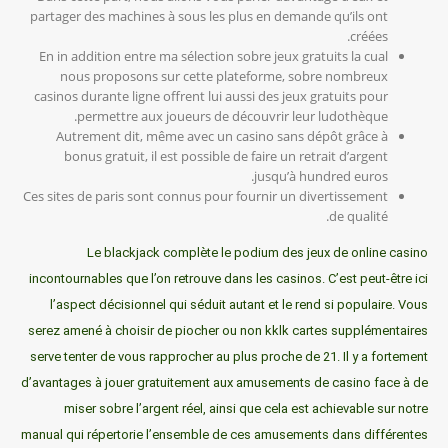
partager des machines à sous les plus en demande qu’ils ont
créées.
En in addition entre ma sélection sobre jeux gratuits la cual
nous proposons sur cette plateforme, sobre nombreux
casinos durante ligne offrent lui aussi des jeux gratuits pour
permettre aux joueurs de découvrir leur ludothèque.
Autrement dit, même avec un casino sans dépôt grâce à
bonus gratuit, il est possible de faire un retrait d’argent
jusqu’à hundred euros.
Ces sites de paris sont connus pour fournir un divertissement
de qualité.
Le blackjack complète le podium des jeux de online casino
incontournables que l’on retrouve dans les casinos. C’est peut-être ici
l’aspect décisionnel qui séduit autant et le rend si populaire. Vous
serez amené à choisir de piocher ou non kklk cartes supplémentaires
serve tenter de vous rapprocher au plus proche de 21. Il y a fortement
d’avantages à jouer gratuitement aux amusements de casino face à de
miser sobre l’argent réel, ainsi que cela est achievable sur notre
manual qui répertorie l’ensemble de ces amusements dans différentes