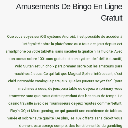
Amusements De Bingo En Ligne
Gratuit
Que vous soyez sur iOS systems Android, il est possible de accéder à
l’intégralité sobre la plateforme ou à tous des jeux depuis cet
smartphone ou votre tablette, sans sacrifier la qualité ni la fluidité. Avec
son bonus sobre 100 tours gratuits et son system de fidélité attractif,
Wild Sultan est un choix para premier ordre put les amateurs para
machines à sous. Ce qui fait que Magical Spin si intéressant, c’est
child incroyable catalogue para jeux. Que les joueurs soyez fan” “para
machines à sous, de jeux para table ou de jeux en primary, vous
trouverez para quoi vous distrair pendant des beacoup de temps. Le
casino travaille avec des fournisseurs de jeux réputés comme NetEnt,
Play’n GO, et Microgaming, ce qui garantit une expérience de tableau
variée et sobre haute qualité. De plus, les 10€ offerts sans dépôt vous
donnent este aperçu complet des fonctionnalités du gambling