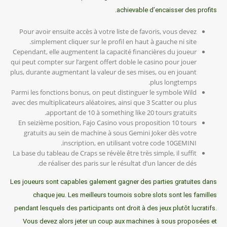
achievable d’encaisser des profits.
Pour avoir ensuite accès à votre liste de favoris, vous devez
simplement cliquer sur le profil en haut à gauche ni site.
Cependant, elle augmentent la capacité financières du joueur
qui peut compter sur l’argent offert doble le casino pour jouer
plus, durante augmentant la valeur de ses mises, ou en jouant
plus longtemps.
Parmi les fonctions bonus, on peut distinguer le symbole Wild
avec des multiplicateurs aléatoires, ainsi que 3 Scatter ou plus
apportant de 10 à something like 20 tours gratuits.
En seizième position, Fajo Casino vous proposition 10 tours
gratuits au sein de machine à sous Gemini Joker dès votre
inscription, en utilisant votre code 10GEMINI.
La base du tableau de Craps se révèle être très simple, il suffit
de réaliser des paris sur le résultat d’un lancer de dés.
Les joueurs sont capables galement gagner des parties gratuites dans
chaque jeu. Les meilleurs tournois sobre slots sont les familles
pendant lesquels des participants ont droit à des jeux plutôt lucratifs.
Vous devez alors jeter un coup aux machines à sous proposées et