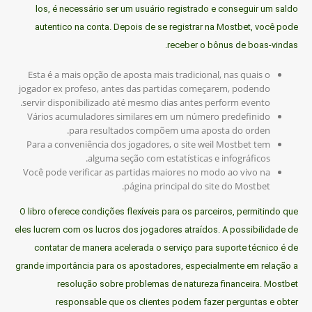
los, é necessário ser um usuário registrado e conseguir um saldo
autentico na conta. Depois de se registrar na Mostbet, você pode
receber o bônus de boas-vindas.
Esta é a mais opção de aposta mais tradicional, nas quais o
jogador ex profeso, antes das partidas começarem, podendo
servir disponibilizado até mesmo dias antes perform evento.
Vários acumuladores similares em um número predefinido
para resultados compõem uma aposta do orden.
Para a conveniência dos jogadores, o site weil Mostbet tem
alguma seção com estatísticas e infográficos.
Você pode verificar as partidas maiores no modo ao vivo na
página principal do site do Mostbet.
O libro oferece condições flexíveis para os parceiros, permitindo que
eles lucrem com os lucros dos jogadores atraídos. A possibilidade de
contatar de manera acelerada o serviço para suporte técnico é de
grande importância para os apostadores, especialmente em relação a
resolução sobre problemas de natureza financeira. Mostbet
responsable que os clientes podem fazer perguntas e obter