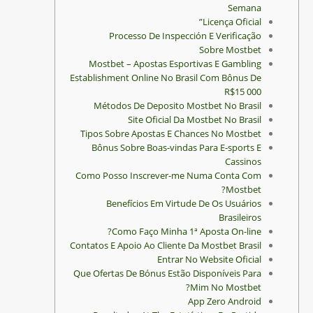
Semana
Licença Oficial”
Processo De Inspección E Verificação
Sobre Mostbet
Mostbet – Apostas Esportivas E Gambling
Establishment Online No Brasil Com Bônus De
R$15 000
Métodos De Deposito Mostbet No Brasil
Site Oficial Da Mostbet No Brasil
Tipos Sobre Apostas E Chances No Mostbet
Bônus Sobre Boas-vindas Para E-sports E
Cassinos
Como Posso Inscrever-me Numa Conta Com
Mostbet?
Benefícios Em Virtude De Os Usuários
Brasileiros
Como Faço Minha 1ª Aposta On-line?
Contatos E Apoio Ao Cliente Da Mostbet Brasil
Entrar No Website Oficial
Que Ofertas De Bónus Estão Disponíveis Para
Mim No Mostbet?
App Zero Android