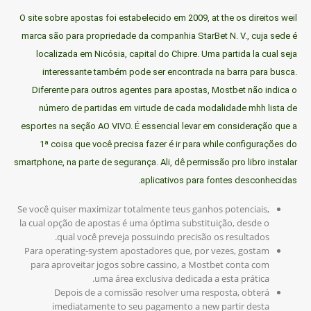
O site sobre apostas foi estabelecido em 2009, at the os direitos weil
marca são para propriedade da companhia StarBet N. V., cuja sede é
localizada em Nicósia, capital do Chipre. Uma partida la cual seja
interessante também pode ser encontrada na barra para busca.
Diferente para outros agentes para apostas, Mostbet não indica o
número de partidas em virtude de cada modalidade mhh lista de
esportes na seção AO VIVO. É essencial levar em consideração que a
1ª coisa que você precisa fazer é ir para while configurações do
smartphone, na parte de segurança. Ali, dê permissão pro libro instalar
aplicativos para fontes desconhecidas.
Se você quiser maximizar totalmente teus ganhos potenciais,
la cual opção de apostas é uma óptima substituição, desde o
qual você preveja possuindo precisão os resultados.
Para operating-system apostadores que, por vezes, gostam
para aproveitar jogos sobre cassino, a Mostbet conta com
uma área exclusiva dedicada a esta prática.
Depois de a comissão resolver uma resposta, obterá
imediatamente to seu pagamento a new partir desta