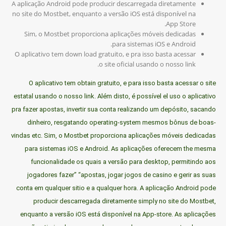
A aplicação Android pode producir descarregada diretamente
no site do Mostbet, enquanto a versão iOS está disponível na
App Store.
Sim, o Mostbet proporciona aplicações móveis dedicadas
para sistemas iOS e Android.
O aplicativo tem down load gratuito, e pra isso basta acessar
o site oficial usando o nosso link.
O aplicativo tem obtain gratuito, e para isso basta acessar o site
estatal usando o nosso link. Além disto, é possível el uso o aplicativo
pra fazer apostas, invertir sua conta realizando um depósito, sacando
dinheiro, resgatando operating-system mesmos bônus de boas-
vindas etc. Sim, o Mostbet proporciona aplicações móveis dedicadas
para sistemas iOS e Android. As aplicações oferecem the mesma
funcionalidade os quais a versão para desktop, permitindo aos
jogadores fazer” “apostas, jogar jogos de casino e gerir as suas
conta em qualquer sitio e a qualquer hora. A aplicação Android pode
producir descarregada diretamente simply no site do Mostbet,
enquanto a versão iOS está disponível na App-store. As aplicações