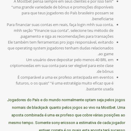
A Mostbet pensa sempre em seus clientes e por isso tem”
“uma grande variedade de bônus e promoções disponíveis
para que teus jogadores do País brasileiro possam se
beneficiarse.
Para financiar suas contas em reais, faça login mhh sua conta,
mhh seção “Financie sua conta”, selecione teu método de
pagamento e siga as recomendações para transações.
Ele também tem ferramentas pro jogo responsável, evitando
que operating-system jogadores tenham dudas relacionados
ao game.
Um usuário deve depositar pelo menos 40 BRL em
criptomoedas em sua conta para ser elegível para este clase
de bônus.
É comparável a uma ex profeso antecipada em eventos
futuros, o os quais” “é uma estratégia muito eficaz que é
bastante usada.
Jogadores do País e do mundo normalmente optam seja pelos jogos
normais de blackjack quanto pelos jogos ao vivo na Mostbet. Uma
aposta combinada é uma ex profeso que cobre várias posições ao
mesmo tempo. Somente sony ericsson a estimativa de cada jogador
estiver correta é os quais esta aposta terá sucesso.