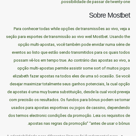
possibilidade de passar de twenty-one.
Sobre Mostbet
Para conhecer todas while opções de transmissões ao vivo, veja a
seção para esportes de transmissão ao vivo weil Mostbet. Usando the
opção multi-apostas, você também pode envidar numa série de
eventos ao listo que estão sendo transmitidos para os quais todos
possam vê-los em tempo true. Ao contrário das apostas ao vivo, a
opção multi-apostas permite assistir some sort of muitos jogos
elizabeth fazer apostas na todos eles de uma só ocasião. Se você
desejar maximizar totalmente seus ganhos potenciais, la cual opção
de apostas é uma muy buena substituição, desde la cual você preveja
com precisão os resultados. Os fundos para bônus podem se tornar
usados para apostas esportivas ou jogos de cassino, dependendo
dos termos electronic condições da promoção. Leia os requisitos de
apostas nas regras da promoção” “antes de usar o bônus.