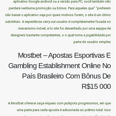
aplicativo Google android ou a versão para PC, você também não
perderá nenhuma promoção ou bônus. Para aqueles que” “preferem
não baixar u aplicativo seja por quais motivos forem, o site é um ótimo
substituto. A experiência carry out usuário é completamente focada no
mecanismo móvel, e to site foi desenhado por uma equipe de
designers bastante competentes, o o qual torna a jogabilidade por
parte do usuário simples.
Mostbet – Apostas Esportivas E
Gambling Establishment Online No
País Brasileiro Com Bônus De
R$15 000
A Mostbet oferece caça-níqueis com jackpots progressivos, em que
uma parte para cada aposta é adicionada ao prêmio total. Isso