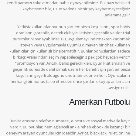
kendi paranızı riske atmadan bahis oynayabilirsiniz. Bu, bazı bahisleri
kaybetseniz bile, uzun vadede hiçbir şey kaybetmeyeceğiniz
anlamına gelir.
Yetkisiz kullanıcılar oyunun şart empieza koşullarını, spor bahis
oranlarını görebilir, destek ekibiyle iletişime geçebilir ve slot trial
sürümlerini oynayabilirler. Bu, uygulamayı indirmekten kaçınmak
isteyen veya uygulamayla uyumlu olmayan bir cihaz kullanan
kullanıcılar için kullanışlı bir alternatiftir. Bunlar bonuslardan sadece
birkaçı; Aralarından seçim yapabileceğiniz pek çok heyecan verici”
“promosyon var. Ancak, bahis gereklilikleri, oyun kısıtlamaları ve
geçerlilik süresi de dahil olmak üzere her benefit için şart empieza
koşulların geçerli olduğunu unutmamak önemlidir. Oyuncuların
herhangi bir bonus talep etmeden önce şartları okuyup anlamaları
tavsiye edilir.
Amerikan Futbolu
Bunlar arasında telefon numarası, e-posta ve sosyal medya ile kayıt
vardır. Bu oyunlar, hem eğlenceli ankle rehab ebook de kazançlı bir
deneyim arayan oyuncular için idealdir. Ayrıca, blackjack, rulet, online