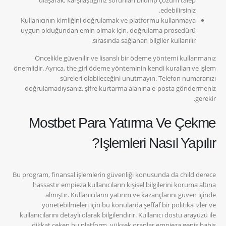
ulaşarak, karşılaştığınız sorunları bildirip çözüm talep
edebilirsiniz.
Kullanıcının kimliğini doğrulamak ve platformu kullanmaya
uygun olduğundan emin olmak için, doğrulama prosedürü
sırasında sağlanan bilgiler kullanılır.
Öncelikle güvenilir ve lisanslı bir ödeme yöntemi kullanmanız
önemlidir. Ayrıca, the girl ödeme yönteminin kendi kuralları ve işlem
süreleri olabileceğini unutmayın. Telefon numaranızı
doğrulamadıysanız, şifre kurtarma alanına e-posta göndermeniz
gerekir.
Mostbet Para Yatırma Ve Çekme
Işlemleri Nasıl Yapılır?
Bu program, finansal işlemlerin güvenliği konusunda da child derece
hassastır empieza kullanıcıların kişisel bilgilerini koruma altına
almıştır. Kullanıcıların yatırım ve kazançlarını güven içinde
yönetebilmeleri için bu konularda şeffaf bir politika izler ve
kullanıcılarını detaylı olarak bilgilendirir. Kullanıcı dostu arayüzü ile
dikkat çeken bu platform, yüksek oranlar empieza geniş bahis