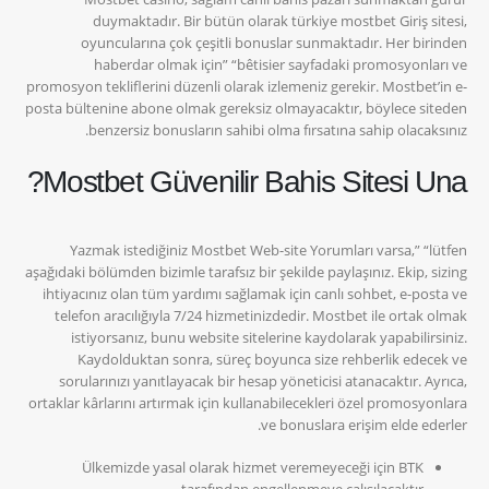
duymaktadır. Bir bütün olarak türkiye mostbet Giriş sitesi,
oyuncularına çok çeşitli bonuslar sunmaktadır. Her birinden
haberdar olmak için” “bêtisier sayfadaki promosyonları ve
promosyon tekliflerini düzenli olarak izlemeniz gerekir. Mostbet’in e-
posta bültenine abone olmak gereksiz olmayacaktır, böylece siteden
benzersiz bonusların sahibi olma fırsatına sahip olacaksınız.
Mostbet Güvenilir Bahis Sitesi Una?
Yazmak istediğiniz Mostbet Web-site Yorumları varsa,” “lütfen
aşağıdaki bölümden bizimle tarafsız bir şekilde paylaşınız. Ekip, sizing
ihtiyacınız olan tüm yardımı sağlamak için canlı sohbet, e-posta ve
telefon aracılığıyla 7/24 hizmetinizdedir. Mostbet ile ortak olmak
istiyorsanız, bunu website sitelerine kaydolarak yapabilirsiniz.
Kaydolduktan sonra, süreç boyunca size rehberlik edecek ve
sorularınızı yanıtlayacak bir hesap yöneticisi atanacaktır. Ayrıca,
ortaklar kârlarını artırmak için kullanabilecekleri özel promosyonlara
ve bonuslara erişim elde ederler.
Ülkemizde yasal olarak hizmet veremeyeceği için BTK
tarafından engellenmeye çalışılacaktır.