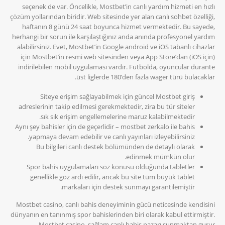
seçenek de var. Öncelikle, Mostbet’in canlı yardım hizmeti en hızlı
çözüm yollarından biridir. Web sitesinde yer alan canlı sohbet özelliği,
haftanın 8 günü 24 saat boyunca hizmet vermektedir. Bu sayede,
herhangi bir sorun ile karşılaştığınız anda anında profesyonel yardım
alabilirsiniz. Evet, Mostbet’in Google android ve iOS tabanlı cihazlar
için Mostbet’in resmi web sitesinden veya App Store’dan (iOS için)
indirilebilen mobil uygulaması vardır. Futbolda, oyuncular durante
üst liglerde 180’den fazla wager türü bulacaklar.
Siteye erişim sağlayabilmek için güncel Mostbet giriş
adreslerinin takip edilmesi gerekmektedir, zira bu tür siteler
sık sık erişim engellemelerine maruz kalabilmektedir.
Aynı şey bahisler için de geçerlidir – mostbet zerkalo ile bahis
yapmaya devam edebilir ve canlı yayınları izleyebilirsiniz.
Bu bilgileri canlı destek bölümünden de detaylı olarak
edinmek mümkün olur.
Spor bahis uygulamaları söz konusu olduğunda tabletler
genellikle göz ardı edilir, ancak bu site tüm büyük tablet
markaları için destek sunmayı garantilemiştir.
Mostbet casino, canlı bahis deneyiminin gücü neticesinde kendisini
dünyanın en tanınmış spor bahislerinden biri olarak kabul ettirmiştir.
Mostbet casino, sağlam canlı bahis pazarı sunmaktan gurur