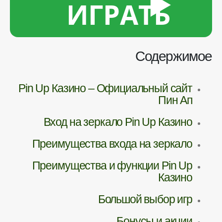
▶️
ИГРАТЬ
Содержимое
Pin Up Казино – Официальный сайт
Пин Ап
Вход на зеркало Pin Up Казино
Преимущества входа на зеркало
Преимущества и функции Pin Up
Казино
Большой выбор игр
Бонусы и акции