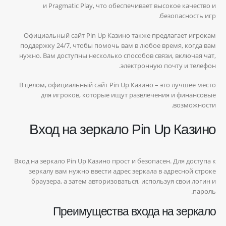
и Pragmatic Play, что обеспечивает высокое качество и
безопасность игр.
Официальный сайт Pin Up Казино также предлагает игрокам
поддержку 24/7, чтобы помочь вам в любое время, когда вам
нужно. Вам доступны несколько способов связи, включая чат,
электронную почту и телефон.
В целом, официальный сайт Pin Up Казино – это лучшее место
для игроков, которые ищут развлечения и финансовые
возможности.
Вход на зеркало Pin Up Казино
Вход на зеркало Pin Up Казино прост и безопасен. Для доступа к
зеркалу вам нужно ввести адрес зеркала в адресной строке
браузера, а затем авторизоваться, используя свои логин и
пароль.
Преимущества входа на зеркало