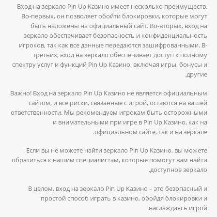
Вход на зеркало Pin Up Казино имеет несколько преимуществ.
Во-первых, он позволяет обойти блокировки, которые могут
быть наложены на официальный сайт. Во-вторых, вход на
зеркало обеспечивает безопасность и конфиденциальность
игроков, так как все данные передаются зашифрованными. В-
третьих, вход на зеркало обеспечивает доступ к полному
спектру услуг и функций Pin Up Казино, включая игры, бонусы и
другие.
Важно! Вход на зеркало Pin Up Казино не является официальным
сайтом, и все риски, связанные с игрой, остаются на вашей
ответственности. Мы рекомендуем игрокам быть осторожными
и внимательными при игре в Pin Up Казино, как на
официальном сайте, так и на зеркале.
Если вы не можете найти зеркало Pin Up Казино, вы можете
обратиться к нашим специалистам, которые помогут вам найти
доступное зеркало.
В целом, вход на зеркало Pin Up Казино – это безопасный и
простой способ играть в казино, обойдя блокировки и
наслаждаясь игрой.