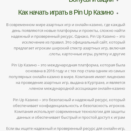
Как начать играть в Pin Up Казино
В современном мире азартных игр и онлайн-казино, где каждый
день появляются новые платформы и проекты, сложно найти
надежный и проверенный ресурс. Однако, Pin Up Казино – это
исключение из правил. Это официальный сайт, который
предлагает игрокам широкий спектр азартных игр, включая
слоты, карточные игры, рулетку и другие.
Pin Up Казино – это международная платформа, которая была
основана в 2016 году и с тех пор стала одним из самых
популярных онлайн-казино в мире. Компания имеет лицензию
на проведение азартных игр, выдана в Куртрахе, и является
членом международной ассоциации онлайн-казино.
Pin Up Казино – это безопасный и надежный ресурс, который
обеспечивает конфиденциальность и безопасность игроков.
Компания использует современные технологии для защиты
данных и обеспечивает быстрый и простой доступ к играм.
Если вы ищете надежный и проверенный ресурс для онлайн-игр,