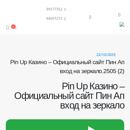
99577352
94097272
22/10/2025
Pin Up Казино – Официальный сайт Пин Ап
вход на зеркало.2505 (2)
Pin Up Казино –
Официальный сайт Пин Ап
вход на зеркало