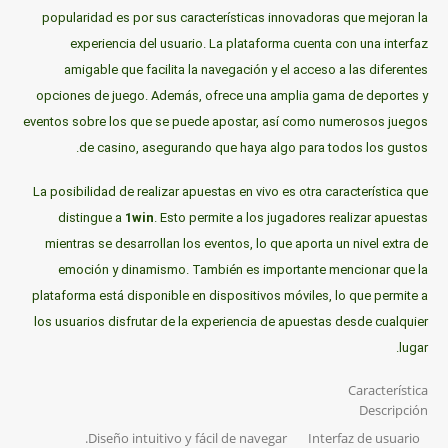
popularidad es por sus características innovadoras que mejoran la
experiencia del usuario. La plataforma cuenta con una interfaz
amigable que facilita la navegación y el acceso a las diferentes
opciones de juego. Además, ofrece una amplia gama de deportes y
eventos sobre los que se puede apostar, así como numerosos juegos
de casino, asegurando que haya algo para todos los gustos.
La posibilidad de realizar apuestas en vivo es otra característica que
distingue a
1win
. Esto permite a los jugadores realizar apuestas
mientras se desarrollan los eventos, lo que aporta un nivel extra de
emoción y dinamismo. También es importante mencionar que la
plataforma está disponible en dispositivos móviles, lo que permite a
los usuarios disfrutar de la experiencia de apuestas desde cualquier
lugar.
Característica
Descripción
Diseño intuitivo y fácil de navegar.
Interfaz de usuario