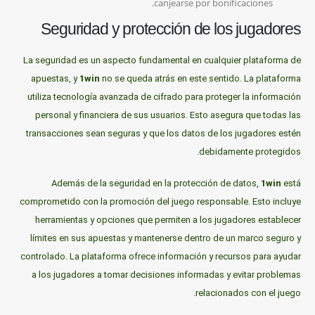
canjearse por bonificaciones.
Seguridad y protección de los jugadores
La seguridad es un aspecto fundamental en cualquier plataforma de
apuestas, y
1win
no se queda atrás en este sentido. La plataforma
utiliza tecnología avanzada de cifrado para proteger la información
personal y financiera de sus usuarios. Esto asegura que todas las
transacciones sean seguras y que los datos de los jugadores estén
debidamente protegidos.
Además de la seguridad en la protección de datos,
1win
está
comprometido con la promoción del juego responsable. Esto incluye
herramientas y opciones que permiten a los jugadores establecer
límites en sus apuestas y mantenerse dentro de un marco seguro y
controlado. La plataforma ofrece información y recursos para ayudar
a los jugadores a tomar decisiones informadas y evitar problemas
relacionados con el juego.