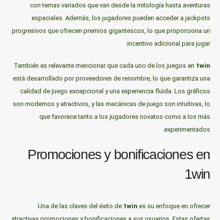
con temas variados que van desde la mitología hasta aventuras
espaciales. Además, los jugadores pueden acceder a jackpots
progresivos que ofrecen premios gigantescos, lo que proporciona un
incentivo adicional para jugar.
También es relevante mencionar que cada uno de los juegos en
1win
está desarrollado por proveedores de renombre, lo que garantiza una
calidad de juego excepcional y una experiencia fluida. Los gráficos
son modernos y atractivos, y las mecánicas de juego son intuitivas, lo
que favorece tanto a los jugadores novatos como a los más
experimentados.
Promociones y bonificaciones en
1win
Una de las claves del éxito de
1win
es su enfoque en ofrecer
atractivas promociones y bonificaciones a sus usuarios. Estas ofertas