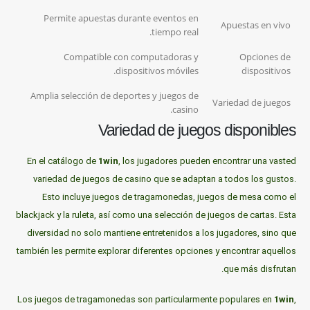
Permite apuestas durante eventos en
Apuestas en vivo
tiempo real.
Compatible con computadoras y
Opciones de
dispositivos móviles.
dispositivos
Amplia selección de deportes y juegos de
Variedad de juegos
casino.
Variedad de juegos disponibles
En el catálogo de
1win
, los jugadores pueden encontrar una vasted
variedad de juegos de casino que se adaptan a todos los gustos.
Esto incluye juegos de tragamonedas, juegos de mesa como el
blackjack y la ruleta, así como una selección de juegos de cartas. Esta
diversidad no solo mantiene entretenidos a los jugadores, sino que
también les permite explorar diferentes opciones y encontrar aquellos
que más disfrutan.
Los juegos de tragamonedas son particularmente populares en
1win
,