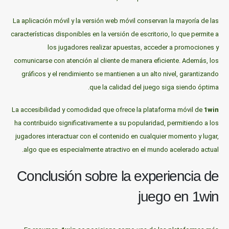
La aplicación móvil y la versión web móvil conservan la mayoría de las
características disponibles en la versión de escritorio, lo que permite a
los jugadores realizar apuestas, acceder a promociones y
comunicarse con atención al cliente de manera eficiente. Además, los
gráficos y el rendimiento se mantienen a un alto nivel, garantizando
que la calidad del juego siga siendo óptima.
La accesibilidad y comodidad que ofrece la plataforma móvil de
1win
ha contribuido significativamente a su popularidad, permitiendo a los
jugadores interactuar con el contenido en cualquier momento y lugar,
algo que es especialmente atractivo en el mundo acelerado actual.
Conclusión sobre la experiencia de
juego en 1win