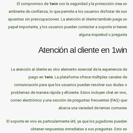
El compromiso de
1win
con la seguridad y la protección crea un
ambiente de confianza, lo que permite a los usuarios disfrutar de sus
apuestas sin preocupaciones. La atención al cliente también juega un
papel importante, y los usuarios pueden contactar a soporte si tienen
alguna inquietud o pregunta.
Atención al cliente en 1win
La atención al cliente es otro elemento esencial de la experiencia de
juego en
1win
. La plataforma ofrece múltiples canales de
comunicación para que los usuarios puedan resolver sus dudas o
problemas de manera rápida y eficiente. Estos incluyen chat en vivo,
correo electrónico y una sección de preguntas frecuentes (FAQ) que
abarca una variedad de temas comunes.
El soporte en vivo es particularmente útil, ya que los jugadores pueden
obtener respuestas inmediatas a sus preguntas. Esto es