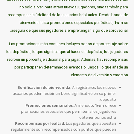
no solo sirven para atraer nuevos jugadores, sino también para
recompensar la fidelidad de los usuarios habituales. Desde bonos de
bienvenida hasta promociones especiales periódicas,
1win
se
asegura de que sus jugadores siempre tengan algo que aprovechar.
Las promociones más comunes incluyen bonos de porcentaje sobre
los depósitos, lo que significa que al hacer un depósito, los jugadores
reciben un porcentaje adicional para jugar. Además, hay recompensas
por participar en determinados eventos o juegos, lo que añade un
elemento de diversión y emoción.
Bonificación de bienvenida
: Al registrarse, los nuevos
usuarios pueden recibir un bono significativo en su primer
depósito.
Promociones semanales
: A menudo,
1win
ofrece
promociones especiales que permiten a los jugadores
obtener bonos extra.
Recompensas por lealtad
: Los jugadores que apuestan
regularmente son recompensados con puntos que pueden