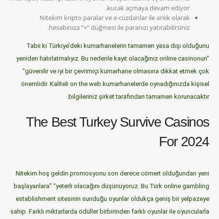
kucak açmaya devam ediyor.
Nitekim kripto paralar ve e-cüzdanlar ile anlık olarak
hesabınıza “+” düğmesi ile paranızı yatırabilirsiniz.
Tabii ki Türkiye’deki kumarhanelerin tamamen yasa dışı olduğunu
yeniden hatırlatmalıyız. Bu nedenle kayıt olacağınız online casinonun”
“güvenilir ve iyi bir çevrimiçi kumarhane olmasına dikkat etmek çok
önemlidir. Kaliteli on the web kumarhanelerde oynadığınızda kişisel
bilgileriniz şirket tarafından tamamen korunacaktır.
The Best Turkey Survive Casinos
For 2024
Nitekim hoş geldin promosyonu son derece cömert olduğundan yeni
başlayanlara” “yeterli olacağını düşünüyoruz. Bu Türk online gambling
establishment sitesinin sunduğu oyunlar oldukça geniş bir yelpazeye
sahip. Farklı miktarlarda ödüller birbirinden farklı oyunlar ile oyuncularla