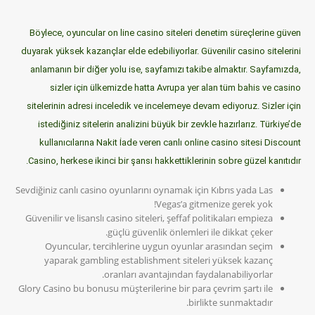
Böylece, oyuncular on line casino siteleri denetim süreçlerine güven
duyarak yüksek kazançlar elde edebiliyorlar. Güvenilir casino sitelerini
anlamanın bir diğer yolu ise, sayfamızı takibe almaktır. Sayfamızda,
sizler için ülkemizde hatta Avrupa yer alan tüm bahis ve casino
sitelerinin adresi inceledik ve incelemeye devam ediyoruz. Sizler için
istediğiniz sitelerin analizini büyük bir zevkle hazırlarız. Türkiye’de
kullanıcılarına Nakit İade veren canlı online casino sitesi Discount
Casino, herkese ikinci bir şansı hakkettiklerinin sobre güzel kanıtıdır.
Sevdiğiniz canlı casino oyunlarını oynamak için Kıbrıs yada Las
Vegas’a gitmenize gerek yok!
Güvenilir ve lisanslı casino siteleri, şeffaf politikaları empieza
güçlü güvenlik önlemleri ile dikkat çeker.
Oyuncular, tercihlerine uygun oyunlar arasından seçim
yaparak gambling establishment siteleri yüksek kazanç
oranları avantajından faydalanabiliyorlar.
Glory Casino bu bonusu müşterilerine bir para çevrim şartı ile
birlikte sunmaktadır.