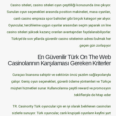
Casino siteleri, casino siteleri oyun çeşitliliği konusunda öne çıkıyor.
Sunulan oyun seçenekleri arasında position makineleri, masa oyunları,
canlı casino empieza spor bahisleri gibi birçok kategori yer alıyor.
Oyuncular, tercihlerine uygun oyunlar arasından seçim yaparak on line
casino siteleri yüksek kazanç oranları avantajından faydalanabiliyorlar.
Türkiye’de son yıllarda güvenilir casino sitelerinin adresi bulmak her
geçen gün zorlaşıyor.
En Güvenilir Türk On The Web
Casinolarının Karşılaması Gereken Kriterler
Curaçao lisansına sahiptir ve sektörün öncü yazılım sağlayıcılarıyla
çalışır. Geniş oyun seçenekleri, güvenli ödeme yöntemleri ve Türkçe
müşteri hizmetleri sunar. Kullanıcılarına çeşitli reward ve promosyon
teklifleriyle de hitap eder.
TR. Casinority Türk oyuncular için en iyi olarak belirlenen casinoları
sizlerle sunuyor. Türk oyuncular, canlı krupiyeli oyunların keyfini yurt