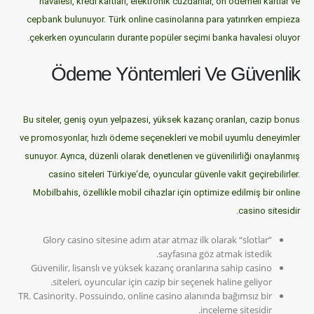
havalesi, kredi kartları, elektronik cüzdanlar, ön ödemeli kartlar ve
cepbank bulunuyor. Türk online casinolarına para yatırırken empieza
çekerken oyuncuların durante popüler seçimi banka havalesi oluyor.
Ödeme Yöntemleri Ve Güvenlik
Bu siteler, geniş oyun yelpazesi, yüksek kazanç oranları, cazip bonus
ve promosyonlar, hızlı ödeme seçenekleri ve mobil uyumlu deneyimler
sunuyor. Ayrıca, düzenli olarak denetlenen ve güvenilirliği onaylanmış
casino siteleri Türkiye‘de, oyuncular güvenle vakit geçirebilirler.
Mobilbahis, özellikle mobil cihazlar için optimize edilmiş bir online
casino sitesidir.
Glory casino sitesine adım atar atmaz ilk olarak “slotlar”
sayfasına göz atmak istedik.
Güvenilir, lisanslı ve yüksek kazanç oranlarına sahip casino
siteleri, oyuncular için cazip bir seçenek haline geliyor.
TR. Casinority. Possuindo, online casino alanında bağımsız bir
inceleme sitesidir.