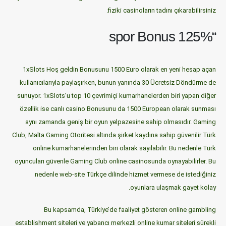
fiziki casinoların tadını çıkarabilirsiniz.
“spor Bonus 125%
1xSlots Hoş geldin Bonusunu 1500 Euro olarak en yeni hesap açan
kullanıcılarıyla paylaşırken, bunun yanında 30 Ücretsiz Döndürme de
sunuyor. 1xSlots’u top 10 çevrimiçi kumarhanelerden biri yapan diğer
özellik ise canlı casino Bonusunu da 1500 European olarak sunması
aynı zamanda geniş bir oyun yelpazesine sahip olmasıdır. Gaming
Club, Malta Gaming Otoritesi altında şirket kaydına sahip güvenilir Türk
online kumarhanelerinden biri olarak sayılabilir. Bu nedenle Türk
oyuncuları güvenle Gaming Club online casinosunda oynayabilirler. Bu
nedenle web-site Türkçe dilinde hizmet vermese de istediğiniz
oyunlara ulaşmak gayet kolay.
Bu kapsamda, Türkiye’de faaliyet gösteren online gambling
establishment siteleri ve yabancı merkezli online kumar siteleri sürekli