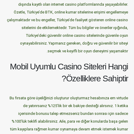
dışında kayıtlı olan internet casino platformlarında yaşayabilirler.
Özetle, Türkiye’de BTK, online kumar sitelerine erişimi engellemeye
çalışmaktadır ve bu engeller, Türkiye’de faaliyet gösteren online casino
sitelerini de etkilemektedir. Tüm bu bilgiler ve öneriler ışığında,
Türkiye’deki güvenilir online casino sitelerinde güvenle oyun
oynayabilirsiniz. Yapmanız gereken, doğru ve güvenilir bir siteyi
seçmek ve keyifli bir oyun deneyimi yaşamaktır.
Mobil Uyumlu Casino Siteleri Hangi
Özelliklere Sahiptir?
Bu fırsata göre üyeliğinizi oluşturur oluşturmaz hesabınıza em virtude
de yatırırsanız %125’lik bir ek bakiye desteği alırsınız. 1 ketika
içerisinde bonusu talep etmezseniz bundan sonrası için sadece
%100’lük teklifi alabilirsiniz. Aile, para ve diğer konularda başa gelen
tüm kayıplara rağmen kumar oynamaya devam etmek istemek kumar