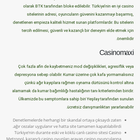
olarak BTK tarafından bloke edilebilir. Türkiye’nin en iyi casino
sitelerinin adresi, oyuncuların güvenini kazanmayı başarmış,
denetlenen empieza kaliteli hizmet sunan platformlardır. Bu sitelerin
tercih edilmesi, güvenli ve kazançlı bir deneyim elde etmek için
önemlidir.
Casinomaxi
Çok fazla afin de kaybetmeniz mod değişiklikleri, agresiflik veya
depresyona sebep olabilir. Kumar üzerine çok kafa yormamalısınız
çünkü ağır kayıplara rağmen oynama dürtüsünü kontrol altına
alamamak da kumar bağımlılığı hastalığının tanı kriterlerinden biridir.
Ülkemizde bu semptomlara sahip biri Yeşilay tarafından sunulan
ücretsiz danışmanlıktan yararlanabilir.
Denetlemelerde herhangi bir skandal ortaya çıksaydı zaten
ağır cezalar uygulanır ve hatta site tamamen kapatılabilirdi.
Türkiye’nin durante eski ve köklü canlı casino sitesi Casino
Metropol, kazançlı casino oyunları arayan casino oyuncularına