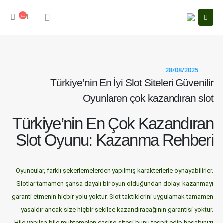
28/08/2025
Türkiye’nin En İyi Slot Siteleri Güvenilir
Oyunlaren çok kazandıran slot
Türkiye’nin En Çok Kazandıran
Slot Oyunu: Kazanma Rehberi
Oyuncular, farklı şekerlemelerden yapılmış karakterlerle oynayabilirler.
Slotlar tamamen şansa dayalı bir oyun olduğundan dolayı kazanmayı
garanti etmenin hiçbir yolu yoktur. Slot taktiklerini uygulamak tamamen
yasaldır ancak size hiçbir şekilde kazandıracağının garantisi yoktur.
Hile yapılsa bile muhtemelen casino sitesi bunu tespit edip hesabınızı